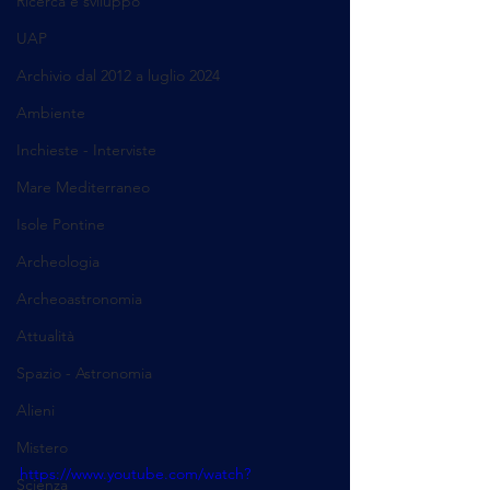
Ricerca e sviluppo
UAP
Archivio dal 2012 a luglio 2024
Ambiente
Inchieste - Interviste
Mare Mediterraneo
Isole Pontine
Archeologia
Archeoastronomia
Attualità
Spazio - Astronomia
Alieni
Mistero
https://www.youtube.com/watch?
Scienza