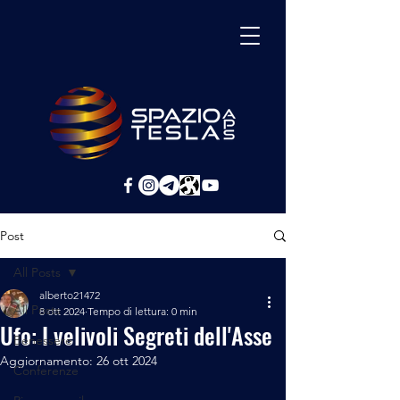
Post
All Posts
alberto21472
All Posts
8 ott 2024
Tempo di lettura: 0 min
Ufo: I velivoli Segreti dell'Asse
Benessere
Aggiornamento:
26 ott 2024
Conferenze