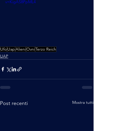
v=KigAS8PpML4
Ufo
Uap
Alieni
Ovni
Terzo Reich
UAP
Mostra tutti
Post recenti