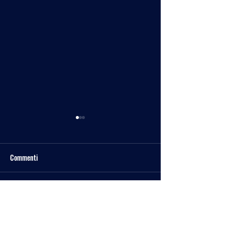
Commenti
Spazio Tesla Rewind
Scrivi un commento...