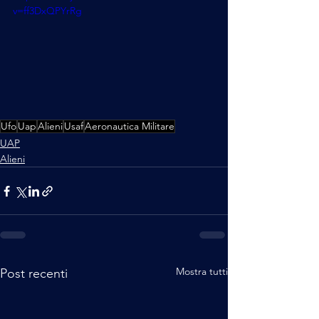
v=ff3DxQPYrRg
Ufo
Uap
Alieni
Usaf
Aeronautica Militare
UAP
Alieni
Mostra tutti
Post recenti