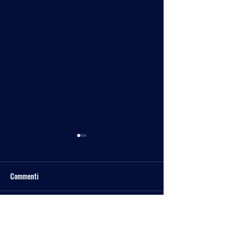
Commenti
Spazio Tesla Rewind
Scrivi un commento...