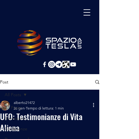
Post
All Posts
alberto21472
All Posts
26 gen
Tempo di lettura: 1 min
UFO: Testimonianze di Vita
Benessere
Aliena
Conferenze