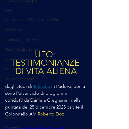
Ricerca e sviluppo
UAP
Archivio dal 2012 a luglio 2024
Ambiente
Inchieste - Interviste
Mare Mediterraneo
UFO: 
Isole Pontine
TESTIMONIANZE 
DI VITA ALIENA
Archeologia
Archeoastronomia
dagli studi di 
Telecittà 
in Padova, per la 
Attualità
serie Pulsar ciclo di programmi 
Spazio - Astronomia
condotti da Daniela Gregnanin  nella 
puntata del 25 dicembre 2025 ospite il 
Alieni
Colonnello AM 
Roberto Doz
Mistero
https://www.youtube.com/watch?
Scienza