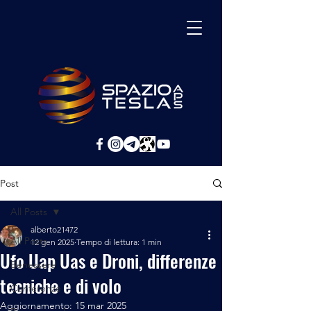
Post
All Posts
alberto21472
All Posts
12 gen 2025
Tempo di lettura: 1 min
Ufo Uap Uas e Droni, differenze
Benessere
tecniche e di volo
Conferenze
Aggiornamento:
15 mar 2025