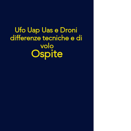
Ufo Uap Uas e Droni 
differenze tecniche e di 
volo
Ospite