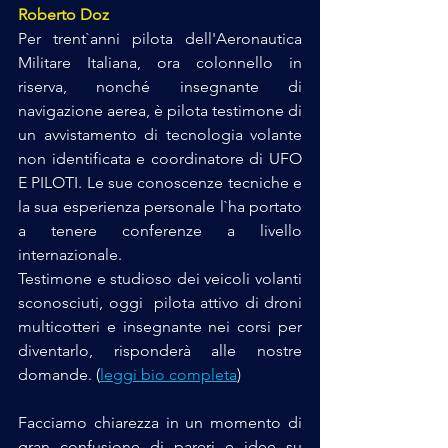
Roberto Doz
Per trent`anni pilota dell'Aeronautica 
Militare Italiana, ora colonnello in 
riserva, nonché insegnante di 
navigazione aerea, è pilota testimone di 
un avvistamento di tecnologia volante 
non identificata e coordinatore di UFO 
E PILOTI. Le sue conoscenze tecniche e 
la sua esperienza personale l`ha portato 
a tenere conferenze a livello 
internazionale. 
Testimone e studioso dei veicoli volanti 
sconosciuti, oggi  pilota attivo di droni 
multicotteri e insegnante nei corsi per 
diventarlo, risponderà alle nostre 
domande. 
(
leggi bio completa
)
Facciamo chiarezza in un momento di 
gran confusione di pareri e idee su 