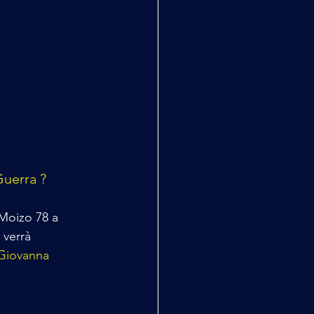
Guerra ?
 Moizo 78 a 
e verrà 
Giovanna 