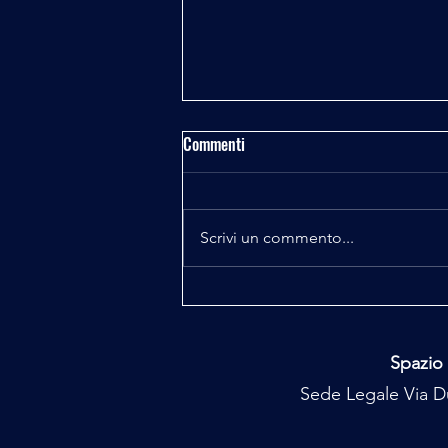
Commenti
Fisica e Spiritualità
Scrivi un commento...
Spazio 
Sede Legale Via Du