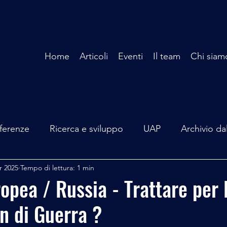
Home
Articoli
Eventi
Il team
Chi siam
ferenze
Ricerca e sviluppo
UAP
Archivio da
r 2025
Tempo di lettura: 1 min
terviste
Mare Mediterraneo
Isole Pontine
A
opea / Russia - Trattare per 
on di Guerra ?
lità
Spazio - Astronomia
Alieni
Mistero