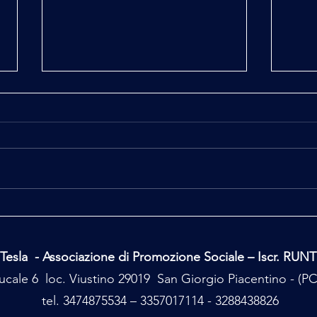
Ufo, Uap, Alieni
Giza 
Tesla - Associazione di Promozione Sociale – Iscr. RUN
cale 6 loc. Viustino 29019 San Giorgio Piacentino - (
tel. 3474875534 – 3357017114 - 3288438826