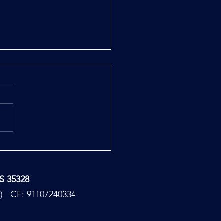
la Città Nascosta
TS 35328
PC) CF: 91107240334