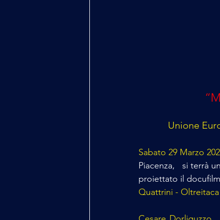
“M
Unione Europ
Sabato 29 Marzo 202
Piacenza,   si terrà u
proiettato il docufilm
Quattrini - Oltreitaca
Cesare Dorliguzzo
 ,