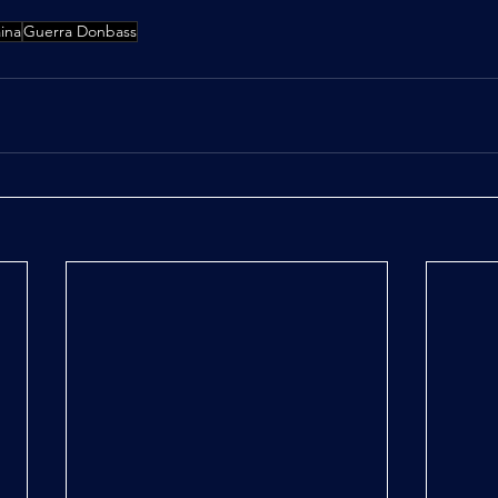
ina
Guerra Donbass