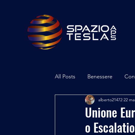
All Posts
Benessere
Con
alberto21472
22 ma
Ambiente
Inchieste - In
Unione Eur
o Escalati
Archeoastronomia
Attua