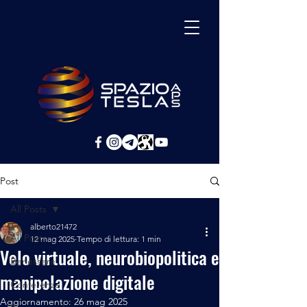
Post
All Posts
alberto21472
All Posts
12 mag 2025
Tempo di lettura: 1 min
Velo virtuale, neurobiopolitica e
Benessere
manipolazione digitale
Conferenze
Aggiornamento:
26 mag 2025