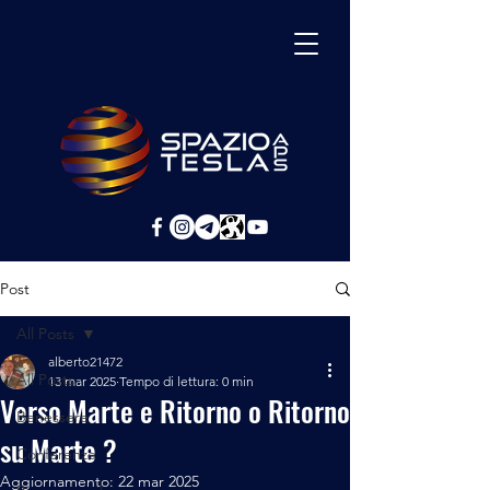
Post
All Posts
alberto21472
All Posts
13 mar 2025
Tempo di lettura: 0 min
Verso Marte e Ritorno o Ritorno
Benessere
su Marte ?
Conferenze
Aggiornamento:
22 mar 2025