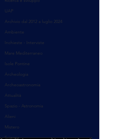
Ricerca e sviluppo
UAP
Archivio dal 2012 a luglio 2024
Ambiente
Inchieste - Interviste
Mare Mediterraneo
Isole Pontine
Archeologia
Archeoastronomia
Attualità
Spazio - Astronomia
Alieni
Mistero
Scienza