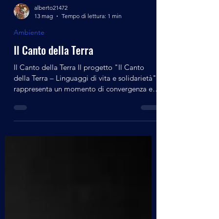
alberto21472
13 mag
Tempo di lettura: 1 min
Ambiente
Il Canto della Terra
Il Canto della Terra Il progetto "Il Canto
della Terra – Linguaggi di vita e solidarietà"
rappresenta un momento di convergenza e
riflessione tra diverse anime e realtà della
nostra società; riflessioni espresse attraverso
l'uso dell'arte e della partecipazione attiva
ad essa. Il tema centrale di questa seconda
edizione è l’acqua come multiforme
elemento di rappresentazione della realtà.
Tra le tante proposte segnalo che 2 saranno
di carattere escursionistico – culturale guid