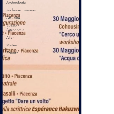
Archeologia
Archeoastronomia
Attualità
Spazio -
Astronomia
Alieni
Mistero
Scienza