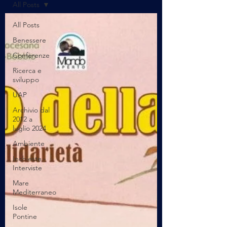
All Posts
All Posts
Benessere
Conferenze
Ricerca e
sviluppo
UAP
Archivio dal
2012 a
luglio 2024
Ambiente
Inchieste -
Interviste
Mare
Mediterraneo
Isole
Pontine