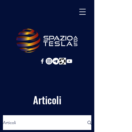
Articoli
Articoli