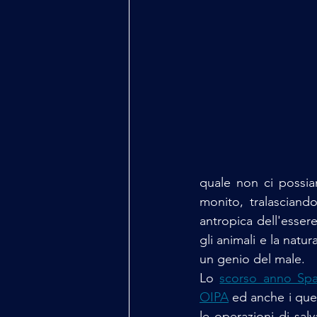
quale non ci possia
monito, tralasciand
antropica dell'esser
gli animali e la natu
un genio del male.
Lo 
scorso anno Spa
OIPA
 ed anche i que
le operazioni di salv