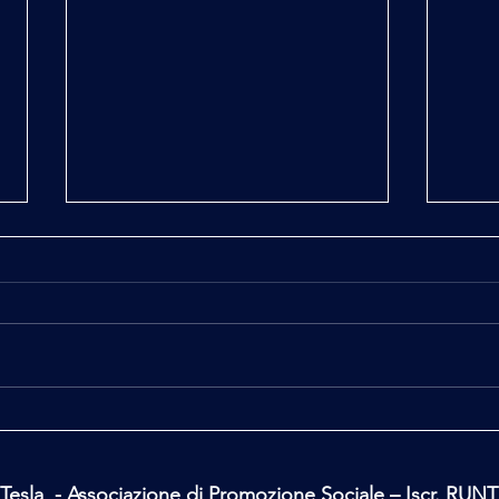
Il Canto della Terra
L'Iso
Tesla - Associazione di Promozione Sociale – Iscr. RUN