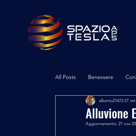
All Posts
Benessere
Con
alberto21472
27 ott
Ambiente
Inchieste - In
Alluvione
Aggiornamento:
21 nov 2
Archeoastronomia
Attua