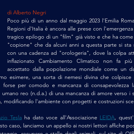
di Alberto Negri
Poco più di un anno dal maggio 2023 l'Emilia Roma
Regioni d'Italia è ancora alle prese con l'emergenza 
tragico epilogo di un "film" già visto e che ha come 
"copione" che da alcuni anni a questa parte si sta 
con una cadenza ad "orologeria", dove la colpa attri
inflazionato Cambiamento Climatico non fa più n
accettato dalla popolazione mondiale come un dat
mo esimere, una sorta di nemesi divina che colpisce i 
o forse per comodo e mancanza di consapevolezza la 
e umano reo (n.d.a.) di una mancanza di amore verso i suo
ra, modificando l'ambiente con progetti e costruzioni sce
zio Tesla
 ha dato voce all'Associazione 
LEIDA
sto caso, lanciamo un appello ai nostri lettori affiche p
ataggio, recupero e stallo degli animali, sul sito di OIP