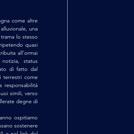
gna come altre 
alluvionale, una 
trama lo stesso 
ripetendo quasi 
buita all'ormai 
otizia, status 
o di fatto dal 
terrestri come 
responsabilità 
i simili, verso 
llerate degne di 
, quest'anno ospitiamo 
ossano sostenere 
A e nel link del 