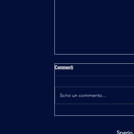
Commenti
Scrivi un commento...
Disclosure e Keshe Foundation
Spazio 