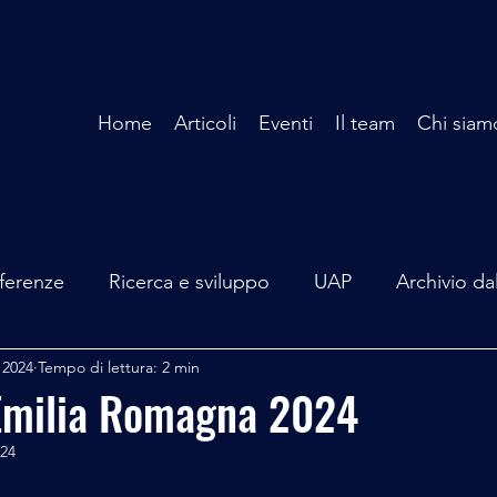
Home
Articoli
Eventi
Il team
Chi siam
ferenze
Ricerca e sviluppo
UAP
Archivio da
 2024
Tempo di lettura: 2 min
terviste
Mare Mediterraneo
Isole Pontine
A
 Emilia Romagna 2024
024
lità
Spazio - Astronomia
Alieni
Mistero