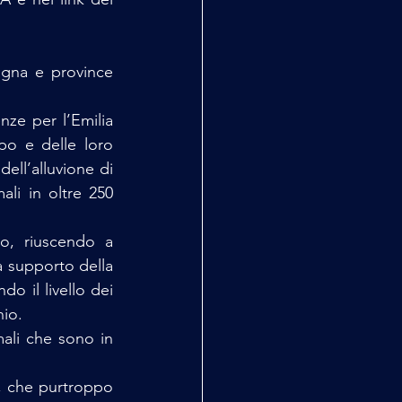
ogna e province 
e per l’Emilia 
o e delle loro 
ll’alluvione di 
ali in oltre 250 
o, riuscendo a 
 supporto della 
o il livello dei 
hio.
mali che sono in 
o, che purtroppo 