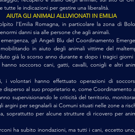
 tutte le indicazioni per gestire una liberalità.
AIUTA GLI ANIMALI ALLUVIONATI IN EMILIA
olpito l’Emilia Romagna, in particolare la zona di Bol
 enormi danni sia alle persone che agli animali.
a emergenza, gli Angeli Blu del Coordinamento Emergenz
obilitando in aiuto degli animali vittime del maltemp
uto già lo scorso anno durante e dopo i tragici giorni de
anno soccorso cani, gatti, cavalli, conigli e altri anim
i, i volontari hanno effettuato operazioni di soccors
e disperso al suo proprietario e, come Coordinamento a
anno supervisionando le criticità del territorio, monitorand
li argini per segnalarli ai Comuni situati nelle zone a risc
ca, soprattutto per alcune strutture di ricovero per ani
rconi ha subito inondazioni, ma tutti i cani, eccetto un