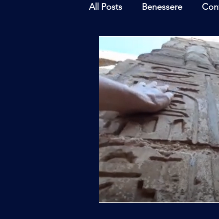
All Posts
Benessere
Con
Ambiente
Inchieste - In
Archeoastronomia
Attua