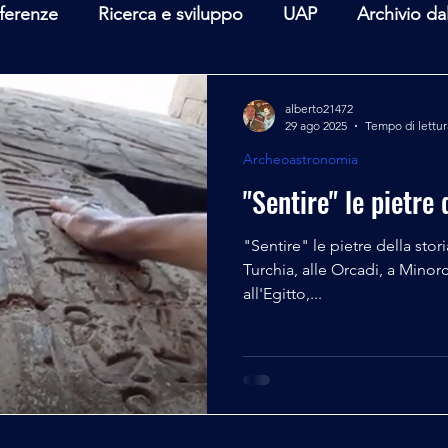
ferenze
Ricerca e sviluppo
UAP
Archivio da
terviste
Mare Mediterraneo
Isole Pontine
A
alberto21472
29 ago 2025
Tempo di lettur
Archeoastronomia
lità
Spazio - Astronomia
Alieni
Mistero
"Sentire" le pietre 
"Sentire" le pietre della stori
Turchia, alle Orcadi, a Minorc
all'Egitto,...