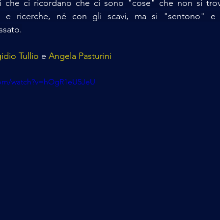
ti che ci ricordano che ci sono "cose" che non si trov
e e ricerche, né con gli scavi, ma si "sentono" e 
ssato.
idio Tullio
 e
 Angela Pasturini
.com/watch?v=hOgR1eU5JeU