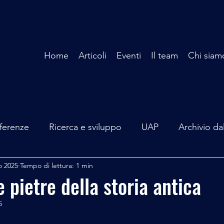
Home
Articoli
Eventi
Il team
Chi siam
ferenze
Ricerca e sviluppo
UAP
Archivio da
o 2025
Tempo di lettura: 1 min
terviste
Mare Mediterraneo
Isole Pontine
A
e pietre della storia antica
5
lità
Spazio - Astronomia
Alieni
Mistero