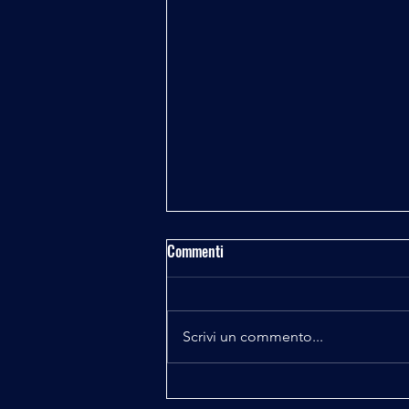
Commenti
Scrivi un commento...
Enygma, quando la Storia tace o