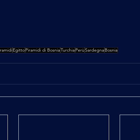
iramidi
Egitto
Piramidi di Bosnia
Turchia
Perù
Sardegna
Bosnia