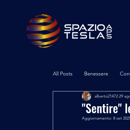
All Posts
Benessere
Con
alberto21472
29 ag
Ambiente
Inchieste - In
"Sentire" l
Aggiornamento:
8 set 202
Archeoastronomia
Attua