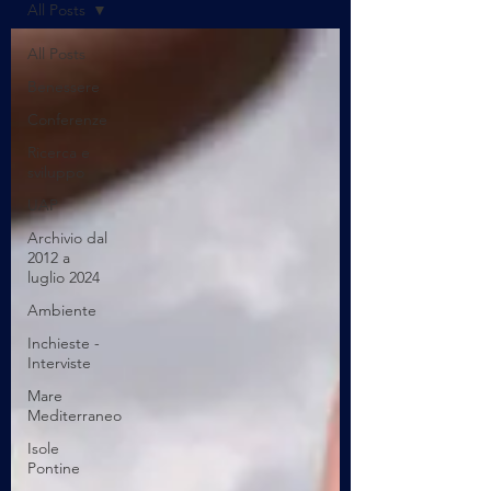
All Posts
All Posts
Benessere
Conferenze
Ricerca e
sviluppo
UAP
Archivio dal
2012 a
luglio 2024
Ambiente
Inchieste -
Interviste
Mare
Mediterraneo
Isole
Pontine