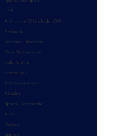
Ricerca e sviluppo
UAP
Archivio dal 2012 a luglio 2024
Ambiente
Inchieste - Interviste
Mare Mediterraneo
Isole Pontine
Archeologia
Archeoastronomia
Attualità
Spazio - Astronomia
Alieni
Mistero
Scienza