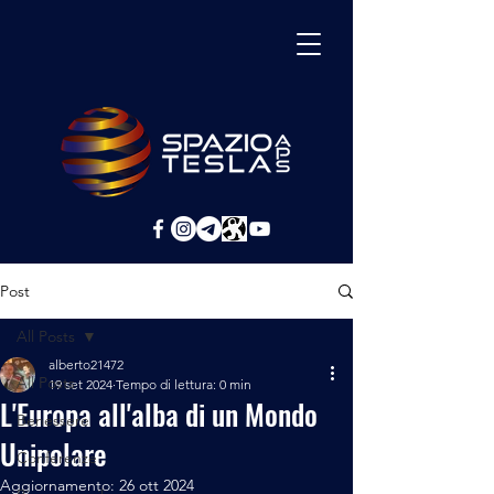
Post
All Posts
alberto21472
All Posts
19 set 2024
Tempo di lettura: 0 min
L'Europa all'alba di un Mondo
Benessere
Unipolare
Conferenze
Aggiornamento:
26 ott 2024