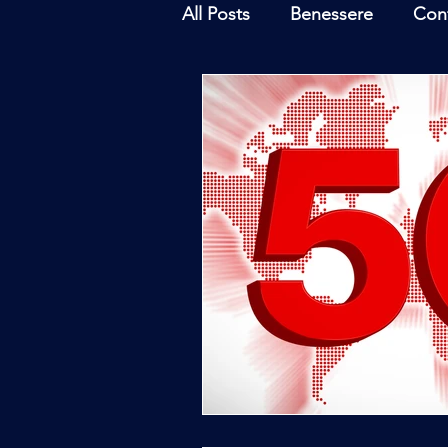
All Posts
Benessere
Con
Ambiente
Inchieste - In
Archeoastronomia
Attua