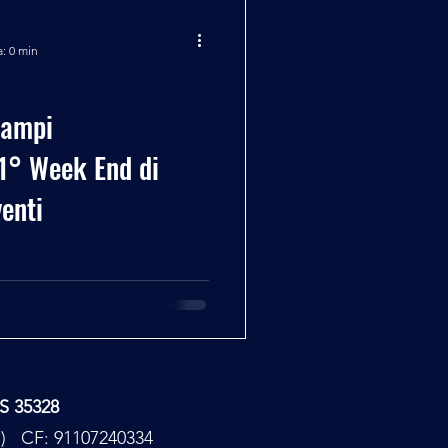
a: 0 min
Campi
 1° Week End di
enti
TS 35328
PC) CF: 91107240334