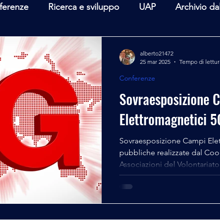
ferenze
Ricerca e sviluppo
UAP
Archivio da
terviste
Mare Mediterraneo
Isole Pontine
A
alberto21472
25 mar 2025
Tempo di lettur
Conferenze
lità
Spazio - Astronomia
Alieni
Mistero
Sovraesposizione 
Elettromagnetici 5
Sovraesposizione Campi Ele
pubbliche realizzate dal Co
Associazioni del Volontariato.