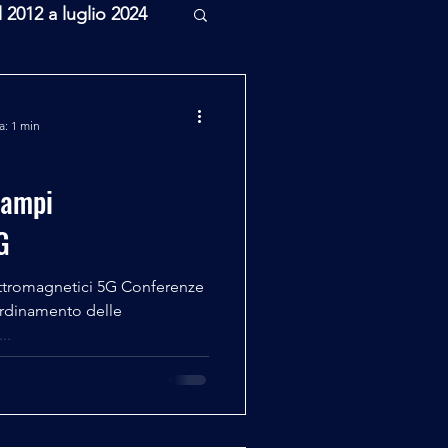
l 2012 a luglio 2024
rcheologia
a: 1 min
Scienza
Campi
G
ttromagnetici 5G Conferenze
ordinamento delle
..