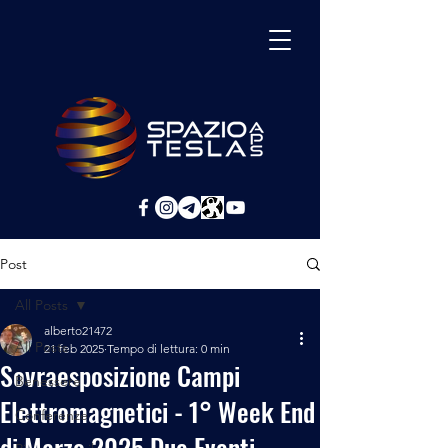
Post
All Posts
alberto21472
All Posts
21 feb 2025
Tempo di lettura: 0 min
Sovraesposizione Campi
Benessere
Elettromagnetici - 1° Week End
Conferenze
di Marzo 2025 Due Eventi