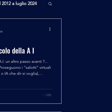
l 2012 a luglio 2024
rcheologia
min
Scienza
colo della A I
.I. un altro passo avanti ?...
roseguono i "salotti" virtuali
nea (e non solo Enea) è il
 tra l' Intelligenza Arificiale
 di noi Terrestri ,
a/oraria che si
le pericolo per l'evoluzione