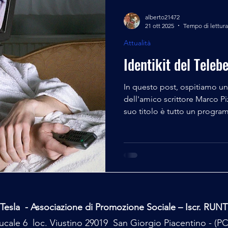
alberto21472
21 ott 2025
Tempo di lettura
Attualità
Identikit del Teleb
In questo post, ospitiamo un'
dell'amico scrittore Marco Piz
suo titolo è tutto un progra
una storica frase recitata dal
uno spot televisivo di qualch
meditate... Identikit del Tele
l’omino standardizzato che si
sincera dedizione, offre la pr
della normalità. Vive
Tesla - Associazione di Promozione Sociale – Iscr. RUN
cale 6 loc. Viustino 29019 San Giorgio Piacentino - (