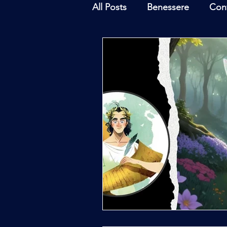
All Posts
Benessere
Con
Ambiente
Inchieste - In
Archeoastronomia
Attua