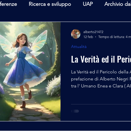
ferenze
Ricerca e sviluppo
UAP
Archivio da
terviste
Mare Mediterraneo
Isole Pontine
A
alberto21472
12 feb
Tempo di lettura: 4 
Attualità
lità
Spazio - Astronomia
Alieni
Mistero
La Verità ed il Peri
La Verità ed il Pericolo della A
prefazione di Alberto Negri P
tra l' Umano Enea e Clara ( AI o IA che dir si voglia),
l'argomento che "tormenta" E
rapporto / pericolo (eventuale)
sempre più presente nella vita
un'incessante presenza quotidian
percepisce come un potenzia
Umana, da qui la plausibi