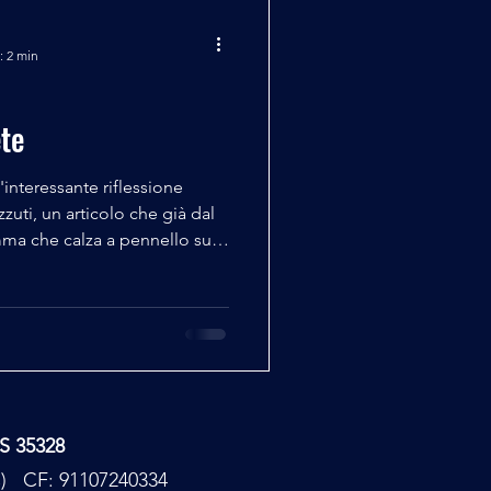
: 2 min
ete
interessante riflessione
zuti, un articolo che già dal
mma che calza a pennello su
 simpatico Renzo Arbore in
e anno fa: ... Meditate gente..
bete di Marco Pizzuti È
 specchia nella folla e con
opria esistenza sull’altare
TS 35328
PC) CF: 91107240334