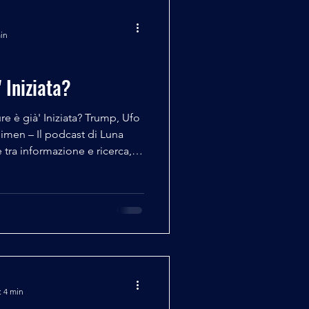
min
' Iniziata?
e è già' Iniziata? Trump, Ufo
st di Luna
eri e Sabrina
scienza, integrando contributi
isti più interessanti del
luogo di dialogo critico e
ie
: 4 min