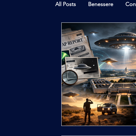
All Posts
Benessere
Con
Ambiente
Inchieste - In
Archeoastronomia
Attua