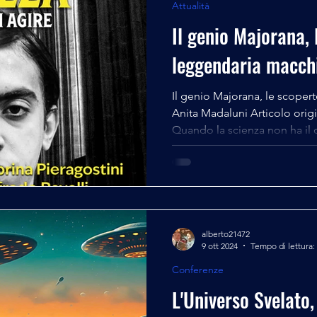
Attualità
Il genio Majorana, 
leggendaria macch
Il genio Majorana, le scoper
Anita Madaluni Articolo orig
Quando la scienza non ha il 
radotto: magari poterci entr
di quell’istruttivo coraggio di avere 
poter affrontare quanto ancora 
obliato) alla cono-Sc i enza, e solo perché quella stessa
non ce la fa, non ce la fa pro
mondo, sul cosmo,
alberto21472
9 ott 2024
Tempo di lettura:
Conferenze
L'Universo Svelato, 