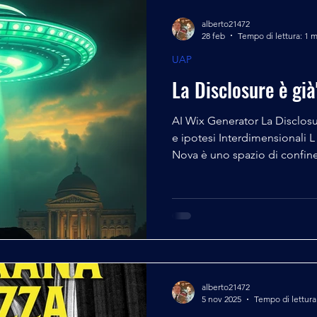
alberto21472
28 feb
Tempo di lettura: 1 
UAP
La Disclosure è già
AI Wix Generator La Disclosur
e ipotesi Interdimensionali L imen – Il podca
Nova è uno spazio di confine tra informazione e ricerca,
dove ogni settimana Massimo Tampi
Pieragostini analizzeranno le ultime notizie dagli Stati
Uniti su UAP, disclosure e co
video e interviste ai protagon
panorama internazionale. Un 
aperto, per comprendere ins
alberto21472
5 nov 2025
Tempo di lettura