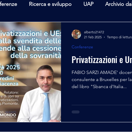
ferenze
Ricerca e sviluppo
UAP
Archivio da
terviste
Mare Mediterraneo
Isole Pontine
A
alberto21472
21 feb 2025
Tempo di lettur
Conferenze
lità
Spazio - Astronomia
Alieni
Mistero
Privatizzazioni e 
FABIO SARZI AMADE' docente di Diritto del Lavoro, già
consulente a Bruxelles per l
del libro "Sbanca d'Italia...