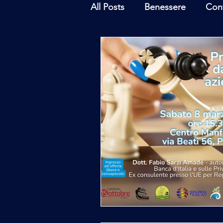
All Posts
Benessere
Con
Ambiente
Inchieste - In
Archeoastronomia
Attua