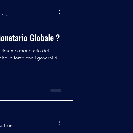
 9 min
onetario Globale ?
ascimento monetario dei
ito le forze con i governi di
a: 1 min