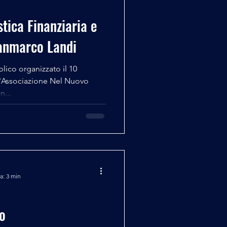
tica Finanziaria e
ianmarco Landi
lico organizzato il 10
l'Associazione Nel Nuovo
n...
a: 3 min
o