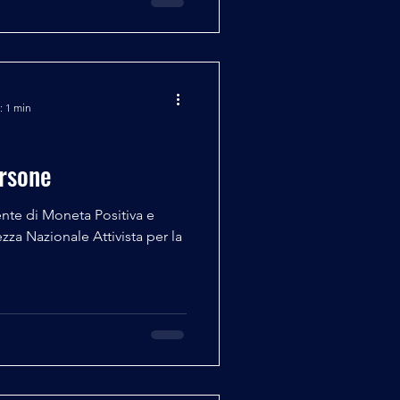
: 1 min
ersone