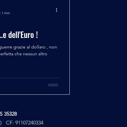
: 1 min
.e dell'Euro !
guerre grazie al dollaro , non
erfetta che nessun altro
TS 35328
PC) CF: 91107240334