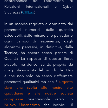
coordinatrice del Laboratorio di 
Relazioni Internazionali e Cyber 
Sicurezza (
CIRLab
)
In un mondo regolato e dominato dai 
parametri numerici, dalle quantità 
calcolabili, dalle misure che pervadono 
ogni campo di esperienza, dagli 
algoritmi pervasivi, in definitiva, dalla 
Tecnica, ha ancora senso parlare di 
Qualità? La risposta di questo libro, 
piccolo ma denso, scritto proprio da 
una professionista del mondo dei Dati 
è che non solo ha senso riaffermare 
parametri qualitativi ma che è 
urgente
dare una svolta alle nostre vite 
quotidiane e alle nostre società 
complesse
 orientandole verso un 
Nuovo Umanesimo
 che individui il 