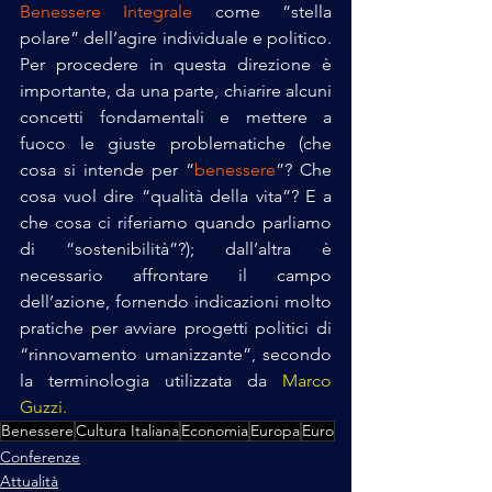
Benessere Integrale
 come “stella 
polare” dell’agire individuale e politico. 
Per procedere in questa direzione è 
importante, da una parte, chiarire alcuni 
concetti fondamentali e mettere a 
fuoco le giuste problematiche (che 
cosa si intende per “
benessere
”? Che 
cosa vuol dire “qualità della vita”? E a 
che cosa ci riferiamo quando parliamo 
di “sostenibilità”?); dall’altra è 
necessario affrontare il campo 
dell’azione, fornendo indicazioni molto 
pratiche per avviare progetti politici di 
“rinnovamento umanizzante”, secondo 
la terminologia utilizzata da 
Marco 
Guzzi.
Benessere
Cultura Italiana
Economia
Europa
Euro
Conferenze
Attualità