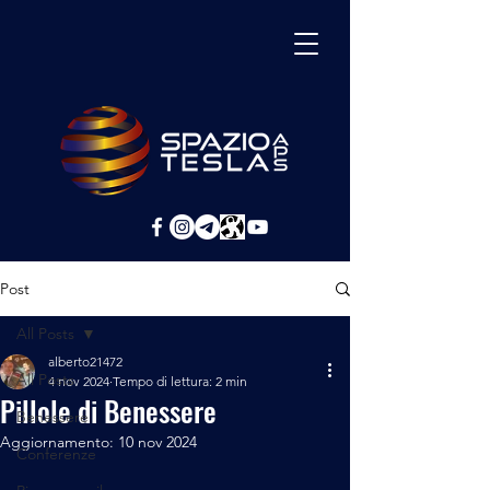
Post
All Posts
alberto21472
All Posts
4 nov 2024
Tempo di lettura: 2 min
Pillole di Benessere
Benessere
Aggiornamento:
10 nov 2024
Conferenze