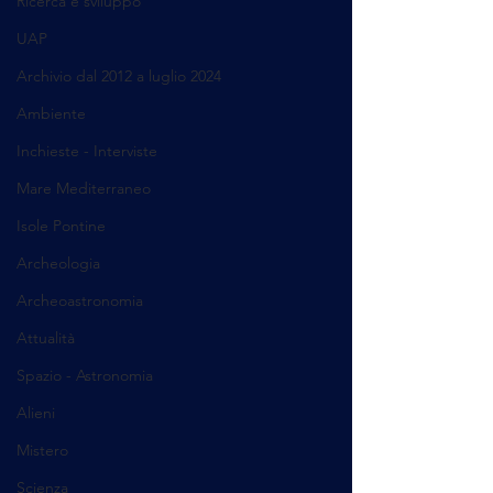
Ricerca e sviluppo
UAP
Archivio dal 2012 a luglio 2024
Ambiente
Inchieste - Interviste
Mare Mediterraneo
Isole Pontine
Archeologia
Archeoastronomia
Attualità
Spazio - Astronomia
Alieni
Mistero
Scienza