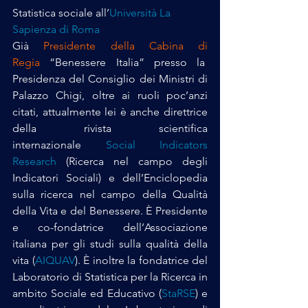
Statistica sociale all’
Università La 
Sapienza di Roma
Già 
Presidente della Cabina di 
Regia
 “Benessere Italia” presso la  
Presidenza del Consiglio dei Ministri di 
Palazzo Chigi, oltre ai ruoli poc’anzi 
citati, attualmente lei è anche direttrice 
della rivista scientifica 
internazionale 
Social Indicators 
Research
 (Ricerca nel campo degli 
Indicatori Sociali) e dell’Enciclopedia 
sulla ricerca nel campo della Qualità 
della Vita e del Benessere. È Presidente 
e co-fondatrice dell’Associazione 
italiana per gli studi sulla qualità della 
vita (
AIQUAV
). È inoltre la fondatrice del 
Laboratorio di Statistica per la Ricerca in 
ambito Sociale ed Educativo (
StaRSE
) e 