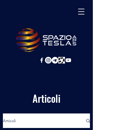
Articoli
Articoli