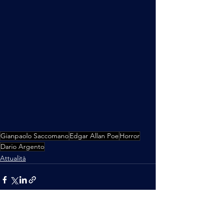
Gianpaolo Saccomano
Edgar Allan Poe
Horror
Dario Argento
Attualità