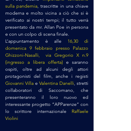
sulla pandemia
, trascritte in una chiave 
moderna e molto vicina a ciò che si è 
verificato ai nostri tempi; il tutto verrà 
presentato da mr. Allan Poe in persona 
e con un colpo di scena finale.
L’appuntamento è alle 
16,30 di 
domenica 9 febbraio presso Palazzo 
Ghizzoni-Nasalli,  via Gregorio X n.9 
(ingresso a libera offerta)
 e saranno 
ospiti, oltre ad alcuni degli attori 
protagonisti del film, anche i registi 
Giovanni Villa
 e 
Valentina Danelli
, stretti 
collaboratori di Saccomano, che 
presenteranno il loro nuovo ed 
interessante progetto “APParenze” con 
lo scrittore internazionale 
Raffaele 
Violini