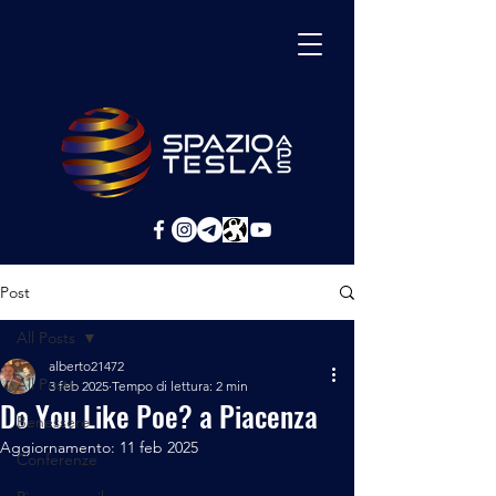
Post
All Posts
alberto21472
All Posts
3 feb 2025
Tempo di lettura: 2 min
Do You Like Poe? a Piacenza
Benessere
Aggiornamento:
11 feb 2025
Conferenze