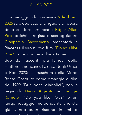
ALLAN POE
Il pomeriggio di domenica 
9 febbraio 
2025
 sarà dedicato alla figura e all’opera 
dello scrittore americano 
Edgar Allan 
Poe
, poiché il regista e sceneggiatore 
Gianpaolo Saccomano
 presenterà a 
Piacenza il suo nuovo film “
Do you like 
Poe?
” che contiene l’adattamento di 
due dei racconti più famosi dello 
scrittore americano: La casa degli Usher 
e Poe 2020: la maschera della Morte 
Rossa. Costruito come omaggio al film 
del 1989 “Due occhi diabolici”, con la 
regia di 
Dario Argento
 e 
George 
Romero
, “Do you like Poe?” è un 
lungometraggio indipendente che sta 
già avendo buoni riscontri in ambito 