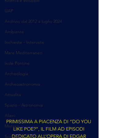
Ricerca e sviluppo
UAP
Archivio dal 2012 a luglio 2024
Ambiente
Inchieste - Interviste
Mare Mediterraneo
Isole Pontine
Archeologia
Archeoastronomia
Attualità
Spazio - Astronomia
Alieni
PRIMISSIMA A PIACENZA DI “DO YOU 
Mistero
LIKE POE?”, IL FILM AD EPISODI 
DEDICATO ALL’OPERA DI EDGAR 
Scienza