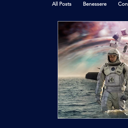
All Posts
Benessere
Con
Ambiente
Inchieste - In
Archeoastronomia
Attua