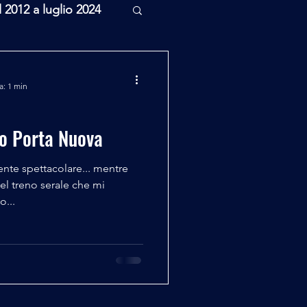
l 2012 a luglio 2024
rcheologia
a: 1 min
Scienza
no Porta Nuova
nte spettacolare... mentre
del treno serale che mi
o...