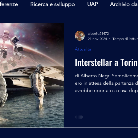
ferenze
Ricerca e sviluppo
UAP
Archivio da
terviste
Mare Mediterraneo
Isole Pontine
A
alberto21472
21 nov 2024
Tempo di lettur
Attualità
lità
Spazio - Astronomia
Alieni
Mistero
Interstellar a Tori
di Alberto Negri Sempliceme
ero in attesa della partenza 
avrebbe riportato a casa dop