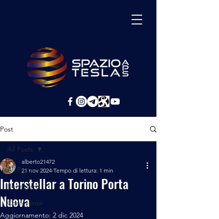
Post
All Posts
alberto21472
All Posts
21 nov 2024
Tempo di lettura: 1 min
Interstellar a Torino Porta
Benessere
Nuova
Conferenze
Aggiornamento:
2 dic 2024