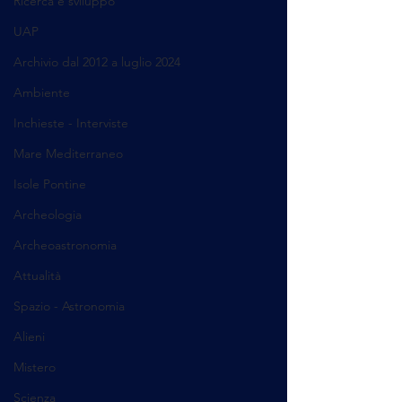
Ricerca e sviluppo
UAP
Archivio dal 2012 a luglio 2024
Ambiente
Inchieste - Interviste
Mare Mediterraneo
Isole Pontine
Archeologia
Archeoastronomia
Attualità
Spazio - Astronomia
Alieni
Mistero
Scienza