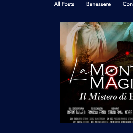
All Posts
Benessere
Con
Ambiente
Inchieste - In
Archeoastronomia
Attua