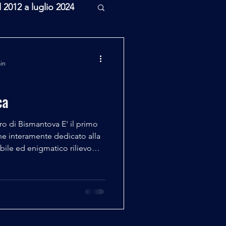
l 2012 a luglio 2024
rcheologia
min
Scienza
ca
 Bismantova E' il primo
ne interamente dedicato alla
ibile ed enigmatico rilievo
che e storiche uniche, posto
le dell’Appennino tosco-
io Emilia, e immortalato in
nto del ‘Purgatorio’ di Dante .
 reperti rari, ricostruite