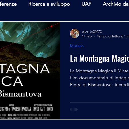
ferenze
Ricerca e sviluppo
UAP
Archivio da
terviste
Mare Mediterraneo
Isole Pontine
A
alberto21472
14 feb
Tempo di lettura: 1 
Mistero
lità
Spazio - Astronomia
Alieni
Mistero
La Montagna Magi
La Montagna Magica Il Mistero di
film-documentario di indagi
Pietra di Bismantova , incred
dalle caratteristiche geologi
nel cuore del Parco naziona
emiliano in provincia di Regg
cinque celebri versi del IV ca
Nel docu-film saranno mostrati
leggende, dimostrate retr