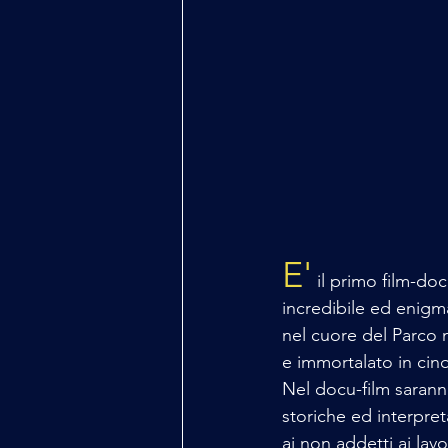
E'
 il primo film-do
incredibile ed enigma
nel cuore del Parco 
e immortalato in cinq
Nel docu-film saranno
storiche ed interpret
ai non addetti ai lavo