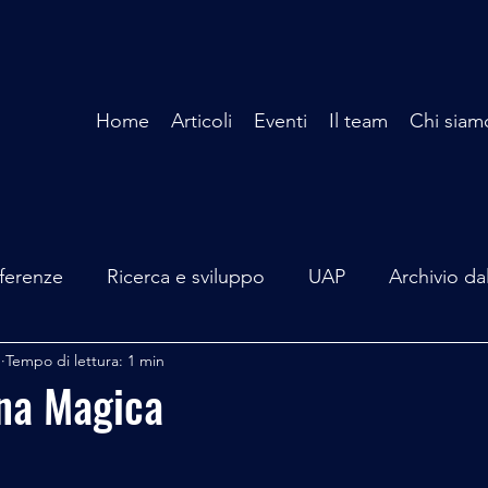
Home
Articoli
Eventi
Il team
Chi siam
ferenze
Ricerca e sviluppo
UAP
Archivio da
b
Tempo di lettura: 1 min
terviste
Mare Mediterraneo
Isole Pontine
A
na Magica
lità
Spazio - Astronomia
Alieni
Mistero