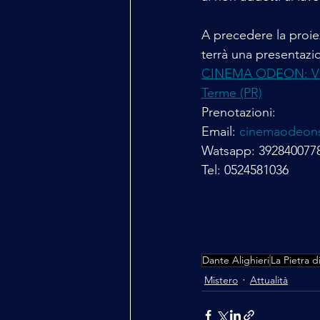
A precedere la proiez
terrà una presentazi
CINEMA ODEON: Via 
Terme (PR)
Prenotazioni:
Email: 
cinemaodeons
Watsapp: 392840077
Tel: 0524581036
Dante Alighieri
La Pietra 
Mistero
Attualità