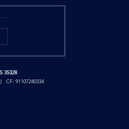
o Tesla Rewind
TS 35328
PC) CF: 91107240334