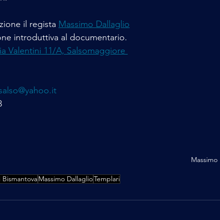
ione il regista 
Massimo Dallaglio
one introduttiva al documentario.
Valentini 11/A, Salsomaggiore 
also@yahoo.it
8
Massimo D
di Bismantova
Massimo Dallaglio
Templari