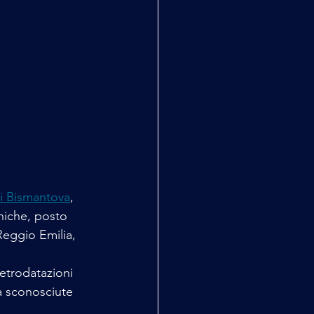
di Bismantova
, 
niche, posto 
Reggio Emilia, 
retrodatazioni 
ra sconosciute 