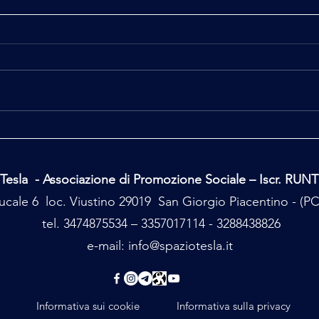
Spazi
La Strega di Baratti a Bobbio
Tesla - Associazione di Promozione Sociale – Iscr. RUN
cale 6 loc. Viustino 29019 San Giorgio Piacentino - (
tel. 3474875534 – 3357017114 - 3288438826
e-mail:
info@spaziotesla.it
Informativa sui cookie
Informativa sulla privacy