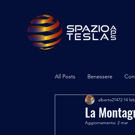
All Posts
Benessere
Con
alberto21472
14 fe
Ambiente
Inchieste - In
La Montag
Aggiornamento:
2 mar
Archeoastronomia
Attua