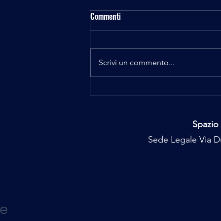
Commenti
Scrivi un commento...
Majorana e Pelizza il Codice
Perduto 7^ puntata
Spazio 
Sede Legale Via Du