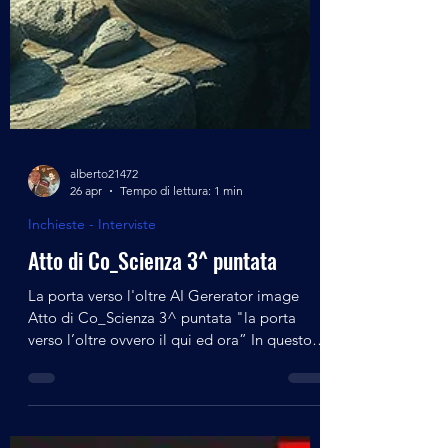
alberto21472
26 apr
Tempo di lettura: 1 min
Inchieste - Interviste
Atto di Co_Scienza 3^ puntata
La porta verso l'oltre AI Gererator image
Atto di Co_Scienza 3^ puntata "la porta
verso l’oltre ovvero il qui ed ora” In questo
terzo appuntamento, pensato per conoscere
e far conoscere l’Ing. Luciano Pederzoli,