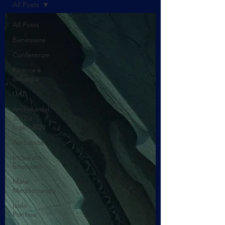
All Posts
All Posts
Benessere
Conferenze
Ricerca e
sviluppo
UAP
Archivio dal
2012 a
luglio 2024
Ambiente
Inchieste -
Interviste
Mare
Mediterraneo
Isole
Pontine