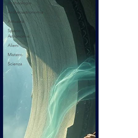
Archeologia
Archeoastronomia
Attualità
Spazio -
Astronomia
Alieni
Mistero
Scienza