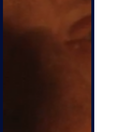
Pederzoli , desideriamo evidenziare le sue
peculiarità come essere umano, curioso e
dotto ma mai saccente. Toccheremo alcune
tematiche delle sue ricerche evidenziando
alcune collaborazioni dalle quali sono nate le
idee, i modelli e le ricerche che oggi
abbiamo ricevuto in eredità Con: Maria
Grazia Evangelista e Giorgio Rossi Regia di
Mauro Mantilero - Radio Val