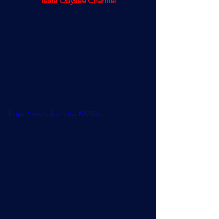
Tesla Odysee Channel
https://youtu.be/-xBztjMOB2c