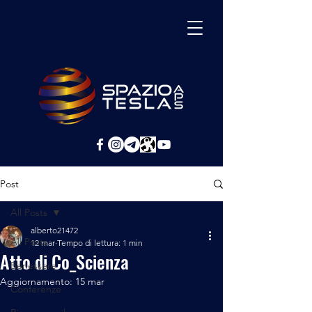
Post
All Posts
alberto21472
All Posts
12 mar
Tempo di lettura: 1 min
Atto di Co_Scienza
Benessere
Aggiornamento:
15 mar
Conferenze