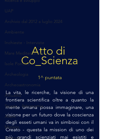
Ricerca e sviluppo
UAP
Archivio dal 2012 a luglio 2024
Ambiente
Inchieste - Interviste
Atto di 
Mare Mediterraneo
Co_Scienza
Isole Pontine
Archeologia
1^ puntata
Archeoastronomia
La vita, le ricerche, la visione di una 
Attualità
frontiera scientifica oltre a quanto la 
Spazio - Astronomia
mente umana possa immaginare, una 
visione per un futuro dove la coscienza 
Alieni
degli esseti umani va in simbiosi con il 
Mistero
Creato - questa la mission di uno dei 
più grandi scienziati mai esistiti e 
Scienza