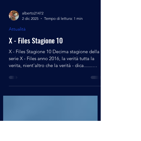
alberto21472
2 dic 2025
Tempo di lettura: 1 min
Attualità
X - Files Stagione 10
X - Files Stagione 10 Decima stagione della
serie X - Files anno 2016, la verità tutta la
verita, nient'altro che la verità - dica.......
buona visione Si ringrazia il canale Telegram
" La Verità di rende liberi - Advanced Mind "
per la diffusione