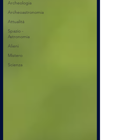
Archeologia
Archeoastronomia
Attualità
Spazio -
Astronomia
Alieni
Mistero
Scienza