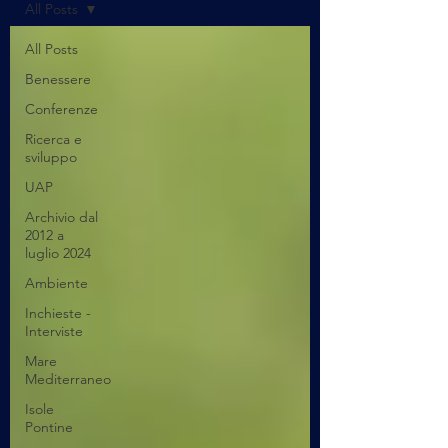
All Posts
All Posts
Benessere
Conferenze
Ricerca e
sviluppo
UAP
Archivio dal
2012 a
luglio 2024
Ambiente
Inchieste -
Interviste
Mare
Mediterraneo
Isole
Pontine