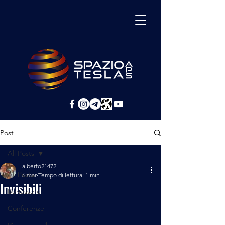
Post
All Posts
alberto21472
All Posts
6 mar
Tempo di lettura: 1 min
Invisibili
Benessere
Conferenze