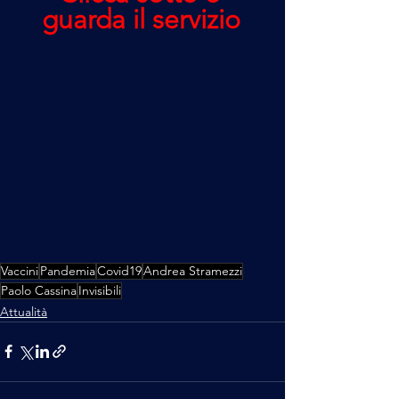
guarda il servizio
Vaccini
Pandemia
Covid19
Andrea Stramezzi
Paolo Cassina
Invisibili
Attualità