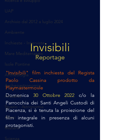
Ricerca e sviluppo
UAP
Archivio dal 2012 a luglio 2024
Ambiente
Inchieste - Interviste
Invisibili
Mare Mediterraneo
Reportage
Isole Pontine
"Invisibili" film inchiesta del Regista 
Archeologia
Paolo Cassina prodotto da 
Archeoastronomia
Playmastermovie
Domenica 
30 Ottobre 2022
c/o la 
Attualità
Parrocchia dei Santi Angeli Custodi di 
Spazio - Astronomia
Piacenza, si è tenuta la proiezione del 
Alieni
film integrale in presenza di alcuni 
protagonisti.
Mistero
Scienza