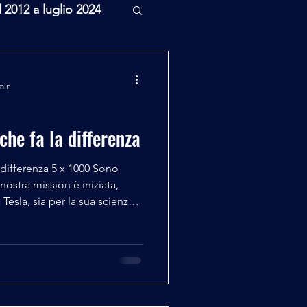
l 2012 a luglio 2024
rcheologia
min
Scienza
che fa la differenza
 differenza 5 x 1000 Sono
nostra mission è iniziata,
 Tesla, sia per la sua scienza
na. Lui sosteneva che la
perversione se non avesse
e per l’Umanità, e lui ha
e a mente questa massima...
 Laura Groppi in occasione dei