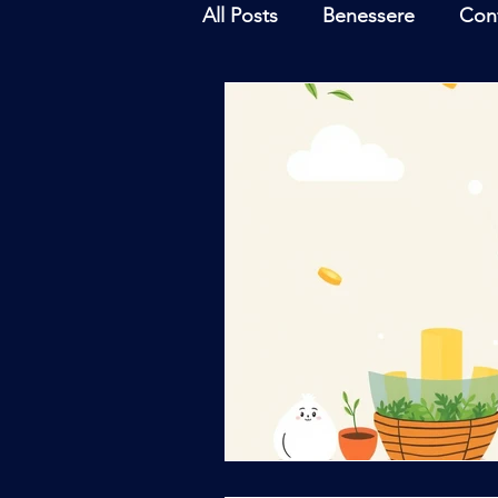
All Posts
Benessere
Con
Ambiente
Inchieste - In
Archeoastronomia
Attua