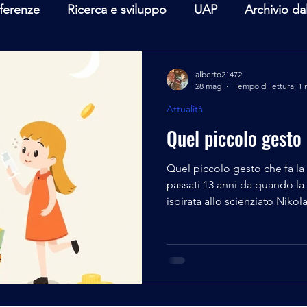
ferenze
Ricerca e sviluppo
UAP
Archivio da
terviste
Mare Mediterraneo
Isole Pontine
A
alberto21472
28 mag
Tempo di lettura: 1 
Attualità
lità
Spazio - Astronomia
Alieni
Mistero
Quel piccolo gesto 
Quel piccolo gesto che fa la
passati 13 anni da quando la 
ispirata allo scienziato Nikola
sia per la sua attitudine Uma
scienza non fosse altro che 
avuto come fine ultimo il ben
sempre vissuto tenendo ben
così l'inizio dell'articolo di
10 di attività di Spazio Tesla