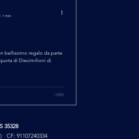
: 1 min
n bellissimo regalo da parte
uota di Diecimilioni di
TS 35328
PC) CF: 91107240334