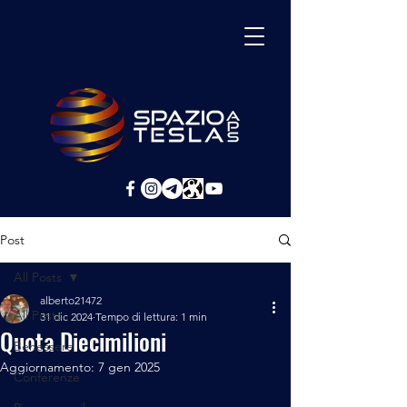
Post
All Posts
alberto21472
All Posts
31 dic 2024
Tempo di lettura: 1 min
Quota Diecimilioni
Benessere
Aggiornamento:
7 gen 2025
Conferenze