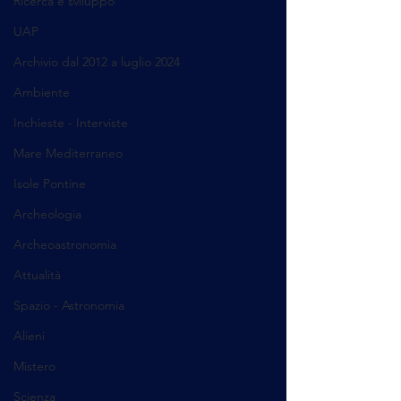
Ricerca e sviluppo
UAP
Archivio dal 2012 a luglio 2024
Ambiente
Inchieste - Interviste
Mare Mediterraneo
Isole Pontine
Archeologia
Archeoastronomia
Attualità
Spazio - Astronomia
Alieni
Mistero
Scienza