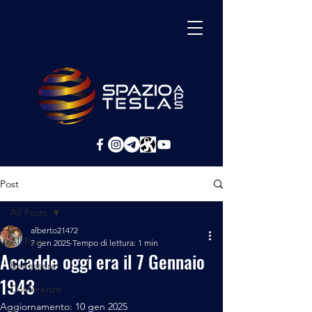
Post
All Posts
alberto21472
All Posts
7 gen 2025
Tempo di lettura: 1 min
Accadde oggi era il 7 Gennaio
Benessere
1943
Conferenze
Aggiornamento:
10 gen 2025