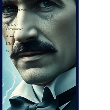
Archeologia
Archeoastronomia
Attualità
Spazio -
Astronomia
Alieni
Mistero
Scienza