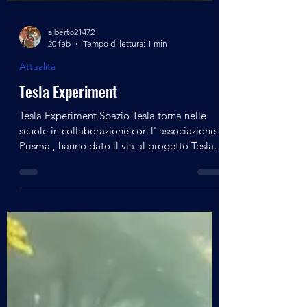
alberto21472
20 feb
Tempo di lettura: 1 min
Attualità
Tesla Experiment
Tesla Experiment Spazio Tesla torna nelle
scuole in collaborazione con l' associazione
Prisma , hanno dato il via al progetto Tesla
Experiment rivolto agli studenti dell'Istituto
CR. Forma di Cremona , un primo ciclo di
quattro appuntamenti storico-didattici con
alunni e docenti dell'Azienda Speciale di
Formazione della Provincia di Cremona,
incontri della durata di due ore assieme ai