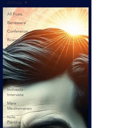
All Posts
All Posts
Benessere
Conferenze
Ricerca e
sviluppo
UAP
Archivio dal
2012 a
luglio 2024
Ambiente
Inchieste -
Interviste
Mare
Mediterraneo
Isole
Pontine