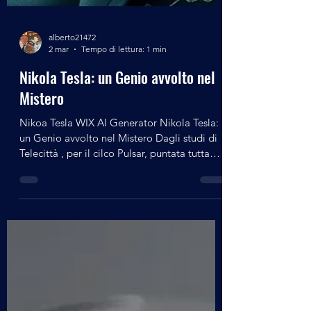
alberto21472
2 mar
Tempo di lettura: 1 min
Nikola Tesla: un Genio avvolto nel
Mistero
Nikoa Tesla WIX AI Generator Nikola Tesla:
un Genio avvolto nel Mistero Dagli studi di
Telecittà , per il cilco Pulsar, puntata tutta
dedicata a Nikola Tesla , con Desanka
"Dannie" Mandic pronipote del famoso
scienziato e Alberto Negri ospiti della
giornalista Daniela Gregnanin