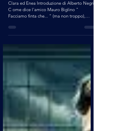
alberto21472
10 nov 2025
Tempo di lettura: 9 min
Mistero
Clara ed Enea
Clara ed Enea Introduzione di Alberto Negri
C ome dice l'amico Mauro Biglino "
Facciamo finta che... " (ma non troppo),
ovvero come dialogare con l'IA - divertirsi,
apprendere e saper leggere tra le righe
alcuni spunti che "scappano a Clara (IA)
durante una piacevole conversazione digitale
Un amico personale ed appassionato
follower di Spazio Tesla (la traduzione in
Italiano di follower sarebbe seguace ma
suona di settario mentre epigono ci induce a
vedere la collocazione e