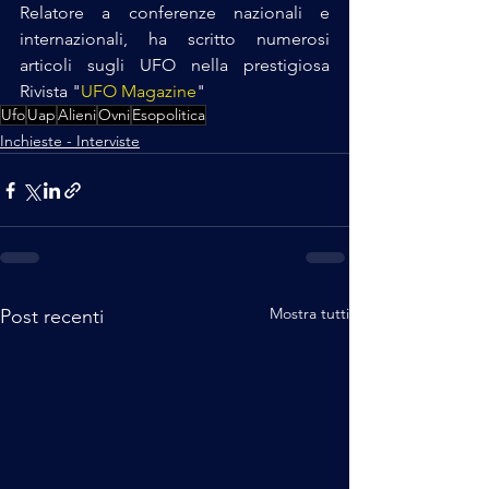
Relatore a conferenze nazionali e 
internazionali, ha scritto numerosi 
articoli sugli UFO nella prestigiosa 
Rivista "
UFO Magazine
"
Ufo
Uap
Alieni
Ovni
Esopolitica
Inchieste - Interviste
Mostra tutti
Post recenti