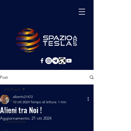
Post
All Posts
alberto21472
All Posts
10 ott 2024
Tempo di lettura: 1 min
Alieni tra Noi !
Benessere
Aggiornamento:
21 ott 2024
Conferenze