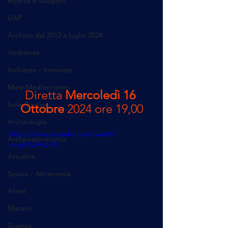
Ricerca e sviluppo
UAP
Archivio dal 2012 a luglio 2024
Ambiente
Inchieste - Interviste
Mare Mediterraneo
Diretta 
Mercoledì
16 
Isole Pontine
Ottobre
 2024 ore 19,00
Archeologia
https://www.youtube.com/watch?
Archeoastronomia
v=q4YXo9zV-8E
Attualità
Spazio - Astronomia
Alieni
Mistero
Scienza