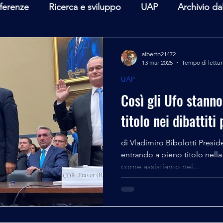
ferenze
Ricerca e sviluppo
UAP
Archivio da
terviste
Mare Mediterraneo
Isole Pontine
A
alberto21472
13 mar 2025
Tempo di lettur
UAP
lità
Spazio - Astronomia
Alieni
Mistero
Così gli Ufo stann
titolo nei dibattiti 
di Vladimiro Bibolotti Presidente CI
entrando a pieno titolo nella 
come assistiamo nei...