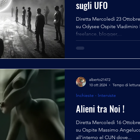
sugli UFO
Diretta Mercoledì 23 Ottobre
su Odysee Ospite Vladimiro Bibolotti
freelance, blogger,...
alberto21472
10 ott 2024
Tempo di lettura
Inchieste - Interviste
Alieni tra Noi !
Diretta Mercoledì 16 Ottobre 2024 ore 19,00 Seguici anche
su Ospite Massimo Angelucci Un passato per decenni
all'interno el CUN dove...