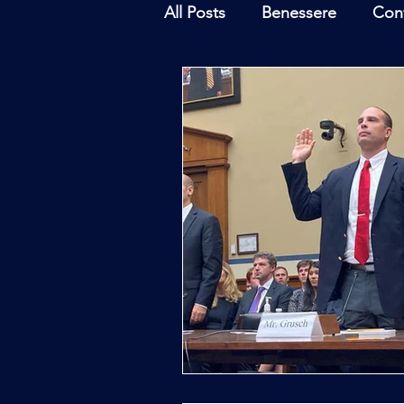
All Posts
Benessere
Con
Ambiente
Inchieste - In
Archeoastronomia
Attua