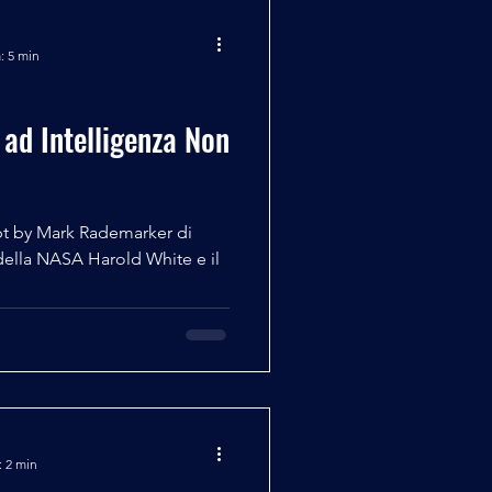
: 5 min
 ad Intelligenza Non
pt by Mark Rademarker di
ella NASA Harold White e il
: 2 min