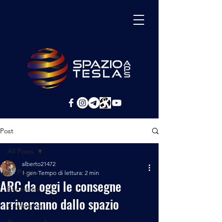
Post
All Posts
alberto21472
All Posts
1 gen
Tempo di lettura: 2 min
ARC da oggi le consegne
Benessere
arriveranno dallo spazio
Conferenze