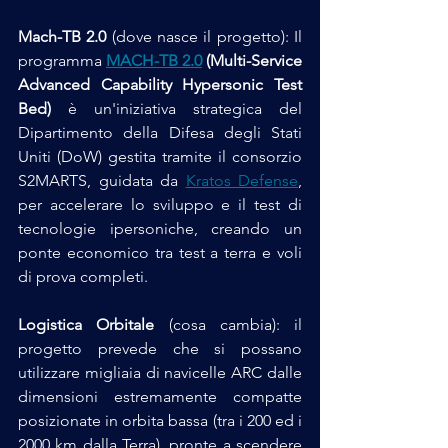
Mach-TB 2.0 
(dove nasce il progetto): Il 
programma 
MACH-TB 2.0
 (Multi-Service 
Advanced Capability Hypersonic Test 
Bed)
 è un'iniziativa strategica del 
Dipartimento della Difesa degli Stati 
Uniti (DoW) gestita tramite il consorzio 
S2MARTS, guidata da 
Kratos Defense
, 
per accelerare lo sviluppo e il test di 
tecnologie ipersoniche, creando un 
ponte economico tra test a terra e voli 
di prova completi. 
Logistica Orbitale
 (cosa cambia): il 
progetto prevede che si possano 
utilizzare migliaia di navicelle ARC dalle 
dimensioni estremamente compatte 
posizionate in orbita bassa (tra i 200 ed i 
2000 km dalla Terra), pronte a scendere 