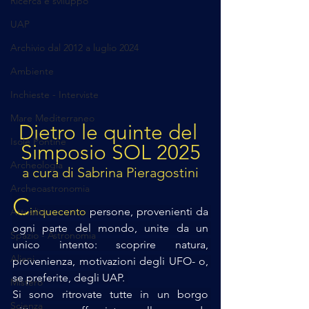
Ricerca e sviluppo
UAP
Archivio dal 2012 a luglio 2024
Ambiente
Inchieste - Interviste
Mare Mediterraneo
Dietro le quinte del 
Isole Pontine
Simposio SOL 2025
Archeologia
a cura di Sabrina Pieragostini
Archeoastronomia
C
inquecento 
persone, provenienti da 
Attualità
ogni parte del mondo, unite da un 
Spazio - Astronomia
unico intento: scoprire natura, 
Alieni
provenienza, motivazioni degli UFO- o, 
se preferite, degli UAP. 
Mistero
Si sono ritrovate tutte in un borgo 
Scienza