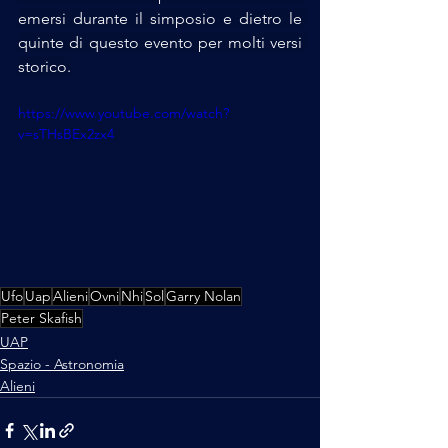
emersi durante il simposio e dietro le 
quinte di questo evento per molti versi 
storico.
https://www.youtube.com/watch?
v=sTHsBEx2zx4
Ufo
Uap
Alieni
Ovni
Nhi
Sol
Garry Nolan
Peter Skafish
UAP
Spazio - Astronomia
Alieni