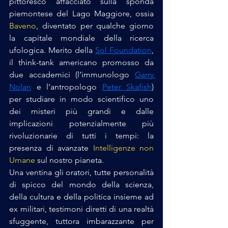
pittoresco affacciato sulla sponda 
piemontese del Lago Maggiore, ossia 
Baveno
, diventato per qualche giorno 
la capitale mondiale della ricerca 
ufologica. Merito della 
Sol Foundation
, 
il think-tank americano promosso da 
due accademici (l’immunologo 
Garry 
Nolan
 e l’antropologo 
Peter Skafish
) 
per studiare in modo scientifico uno 
dei misteri più grandi e dalle 
implicazioni potenzialmente più 
rivoluzionarie di tutti i tempi: la 
presenza di avanzate 
Intelligenze non 
Umane
 sul nostro pianeta. 
Una ventina gli oratori, tutte personalità 
di spicco del mondo della scienza, 
della cultura e della politica insieme ad 
ex militari, testimoni diretti di una realtà 
sfuggente, tuttora imbarazzante per 