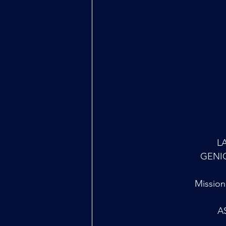
L
GENIO
Mission
A