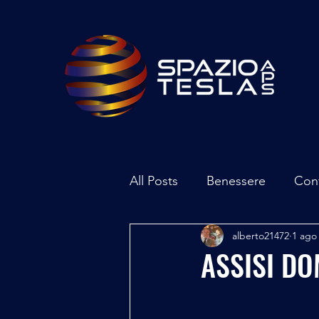
All Posts
Benessere
Con
alberto21472
1 ago
Ambiente
Inchieste - In
ASSISI DO
Archeoastronomia
Attua