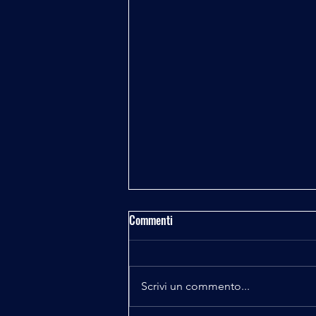
Commenti
Fisica e Spiritualità
Scrivi un commento...