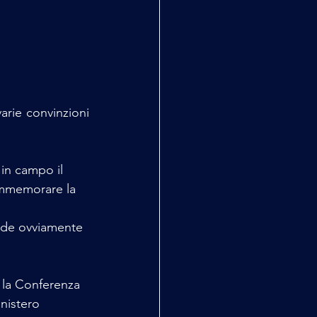
rie convinzioni 
in campo il 
ommemorare la 
sede ovviamente 
 la Conferenza 
nistero 