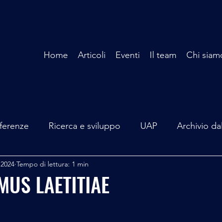
Home
Articoli
Eventi
Il team
Chi siam
ferenze
Ricerca e sviluppo
UAP
Archivio da
 2024
Tempo di lettura: 1 min
terviste
Mare Mediterraneo
Isole Pontine
A
MUS LAETITIAE
lità
Spazio - Astronomia
Alieni
Mistero