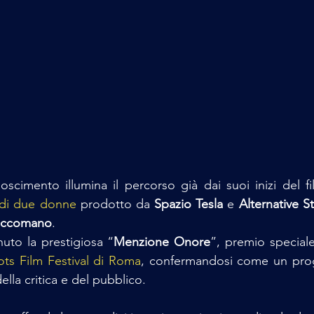
scimento illumina il percorso già dai suoi inizi del fi
 di due donne
 prodotto da 
Spazio Tesla 
e 
Alternative S
accomano
. 
enuto la prestigiosa “
Menzione Onore
”, premio speciale 
ots Film Festival di Roma
, confermandosi come un prog
ella critica e del pubblico.