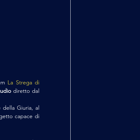
lm 
La Strega di 
tudio
 diretto dal 
della Giuria, al 
etto capace di 