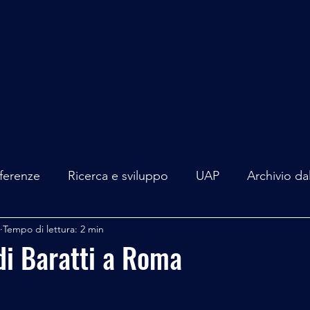
Home
Articoli
Eventi
Il team
Chi siam
ferenze
Ricerca e sviluppo
UAP
Archivio da
Tempo di lettura: 2 min
terviste
Mare Mediterraneo
Isole Pontine
A
di Baratti a Roma
lità
Spazio - Astronomia
Alieni
Mistero