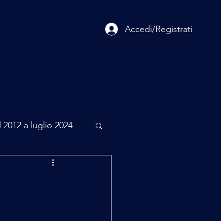
Accedi/Registrati
o
Contatti
Sostienici
l 2012 a luglio 2024
rcheologia
Scienza