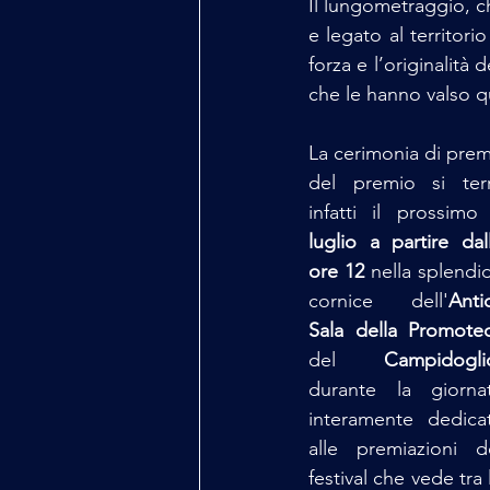
Il lungometraggio, c
e legato al territorio
forza e l’originalità
che le hanno valso qu
La cerimonia di prem
del premio si terr
infatti il prossimo
luglio a partire dall
ore 12 
nella splendid
cornice dell'
Antic
del 
Campidogli
durante la giornat
interamente dedicat
alle premiazioni de
festival che vede tra l