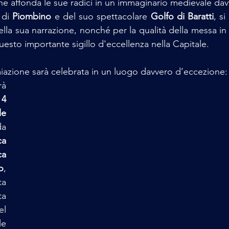
he affonda le sue radici in un immaginario medievale dav
 di 
Piombino
 e del suo spettacolare 
Golfo di Baratti
, si
 della sua narrazione, nonché per la qualità della messa in
esto importante sigillo d'eccellenza nella Capitale.
iazione sarà celebrata in un luogo davvero d’eccezione:
à 
 
4 
e 
a 
a 
Sala della Promoteca 
o
, 
a 
a 
l 
e 