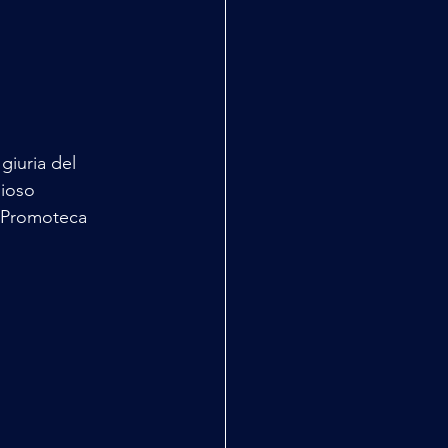
giuria del 
gioso 
a Promoteca