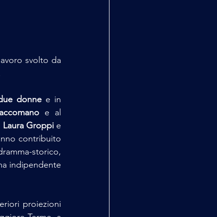
lavoro svolto da 
.
 due donne
 e in 
Saccomano
 e al 
,
 Laura Groppi
 e 
anno contribuito 
dramma-storico, 
ema indipendente 
iori proiezioni 