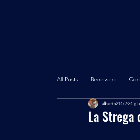
All Posts
Benessere
Con
alberto21472
24 giu
Ambiente
Inchieste - In
La Strega 
Archeoastronomia
Attua