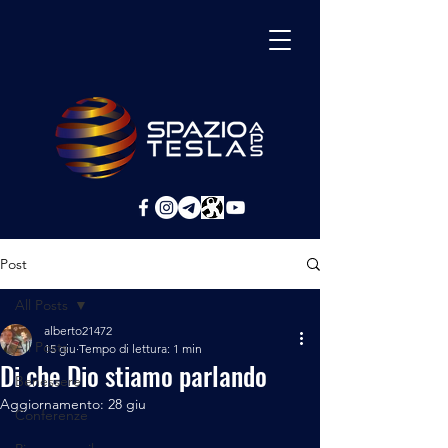
Post
All Posts
alberto21472
All Posts
15 giu
Tempo di lettura: 1 min
Di che Dio stiamo parlando
Benessere
Aggiornamento:
28 giu
Conferenze