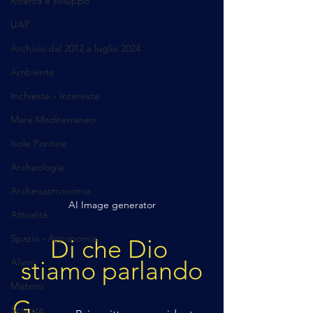
Ricerca e sviluppo
UAP
Archivio dal 2012 a luglio 2024
Ambiente
Inchieste - Interviste
Mare Mediterraneo
Isole Pontine
Archeologia
Archeoastronomia
AI Image generator
Attualità
Spazio - Astronomia
Di che Dio 
Alieni
stiamo parlando
Mistero
G
Scienza