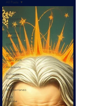
All Posts
All Posts
Benessere
Conferenze
Ricerca e
sviluppo
UAP
Archivio dal
2012 a
luglio 2024
Ambiente
Inchieste -
Interviste
Mare
Mediterraneo
Isole
Pontine