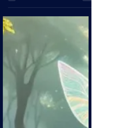
Lucilla Giagnoni sul palcoscenico di "Big
Bang" Spazio Tesla Rewind: Uscimmo a
Riveder le Stelle Per il ciclo Spazio Tesla
Rewind, oggi vi proponiamo un'intervista
che ci ha gentilmente concesso l'attrice
Lucilla Giagnoni nel dicembre 2014 Alberto
Negri incontra l'Attrice Lucilla Giagnoni al
teatro Carlo Rossi di Casalpusterlengo - Italy
12 Dicembre 2014 Soundtrack: "I Racconti
del Lago" by Stefano Gueresi Riprese ed
editing a cura di Roberto Rastellini