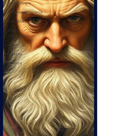
Archeologia
Archeoastronomia
Attualità
Spazio -
Astronomia
Alieni
Mistero
Scienza