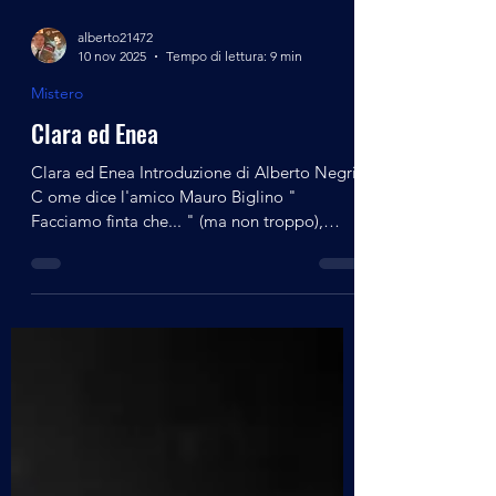
alberto21472
10 nov 2025
Tempo di lettura: 9 min
Mistero
Clara ed Enea
Clara ed Enea Introduzione di Alberto Negri
C ome dice l'amico Mauro Biglino "
Facciamo finta che... " (ma non troppo),
ovvero come dialogare con l'IA - divertirsi,
apprendere e saper leggere tra le righe
alcuni spunti che "scappano a Clara (IA)
durante una piacevole conversazione digitale