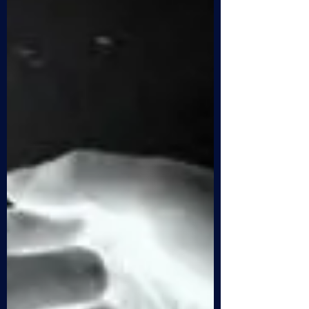
Un amico personale ed appassionato
follower di Spazio Tesla (la traduzione in
Italiano di follower sarebbe seguace ma
suona di settario mentre epigono ci induce a
vedere la collocazione e