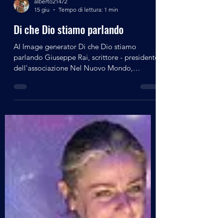
alberto21472
15 giu
Tempo di lettura: 1 min
Di che Dio stiamo parlando
AI Image generator Di che Dio stiamo
parlando Giuseppe Rai, scrittore - presidente
dell'associazione Nel Nuovo Mondo,
incontra il pubblico allo Spazio Limonaia di
Piacenza - 22 maggio 2026 Quando
religione, filosofia e scienza, a distanza di tre
secoli, si incontrano e ci rivelano che forse il
dio che abbiamo conosciuto fino ad oggi
non è quello che credevamo; un incontro per
porci delle domande che ci aiutano a trovare
le nostre personali risposte sul divino.
Editing a cur