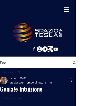
Post
All Posts
alberto21472
All Posts
23 apr 2024
Tempo di lettura: 1 min
Geniale Intuizione
Benessere
Conferenze