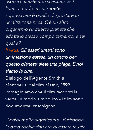
risorsa naturale non si esaurisce. E 
l'unico modo in cui sapete 
sopravvivere è quello di spostarvi in 
un'altra zona ricca. C'è un altro 
organismo su questo pianeta che 
adotta lo stesso comportamento, e sai 
qual è?
Il virus
. 
Gli esseri umani sono 
un'infezione estesa
, 
un cancro per 
questo pianeta
: 
siete una piaga. E noi 
siamo la cura
.
Dialogo dell'Agente Smith a 
Morpheus, dal film Matrix, 
1999
. 
Immaginiamo che il film racconti la 
verità, in modo simbolico - i film sono 
documentari antesignani
 Analisi molto significativa . Purtroppo 
l’uomo rischia davvero di essere inutile 