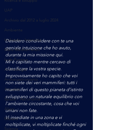
Ricerca e sviluppo
UAP
Archivio dal 2012 a luglio 2024
Ambiente
Inchieste - Interviste
Desidero condividere con te una 
geniale intuizione che ho avuto, 
Mare Mediterraneo
durante la mia missione qui.
Isole Pontine
Mi è capitato mentre cercavo di 
classificare la vostra specie.
Archeologia
Improvvisamente ho capito che voi 
Archeoastronomia
non siete dei veri mammiferi: tutti i 
Attualità
mammiferi di questo pianeta d'istinto 
sviluppano un naturale equilibrio con 
Spazio - Astronomia
l'ambiente circostante, cosa che voi 
Alieni
umani non fate.
Vi insediate in una zona e vi 
Mistero
moltiplicate, vi moltiplicate finché ogni 
Scienza