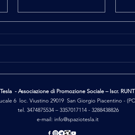
Acqua e Coscienza
Clara
Tecno
Tesla - Associazione di Promozione Sociale – Iscr. RUN
cale 6 loc. Viustino 29019 San Giorgio Piacentino - (
tel. 3474875534 – 3357017114 - 3288438826
e-mail:
info@spaziotesla.it