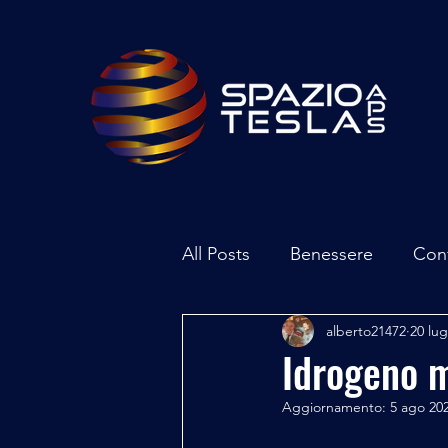
All Posts
Benessere
Con
alberto21472
20 lu
Ambiente
Inchieste - In
Idrogeno m
Aggiornamento:
5 ago 20
Archeoastronomia
Attua