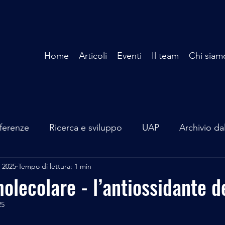
Home
Articoli
Eventi
Il team
Chi siam
ferenze
Ricerca e sviluppo
UAP
Archivio da
g 2025
Tempo di lettura: 1 min
terviste
Mare Mediterraneo
Isole Pontine
A
olecolare - l’antiossidante d
25
lità
Spazio - Astronomia
Alieni
Mistero