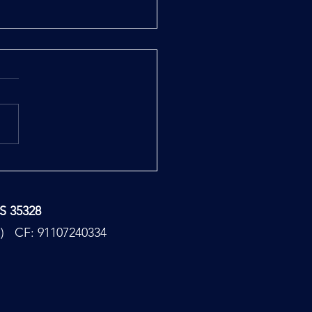
, Enea la Medicina e la
logia Med Bed
TS 35328
PC) CF: 91107240334