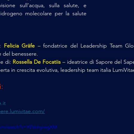
isione sull’acqua, sulla salute, e 
’idrogeno molecolare per la salute 
: 
Felicia Gräfe
 – fondatrice del Leadership Team Glob
e del benessere.
e di: 
Rossella De Focatiis
 – ideatrice di Sapore del Saper
ta in crescita evolutiva, leadership team italia LumiVita
:
.it
pere.lumivitae.com/
com/watch?v=YEVohyiwgXM