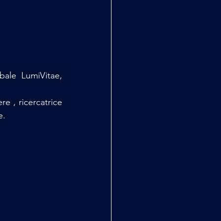
ale LumiVitae, 
e , ricercatrice 
e.