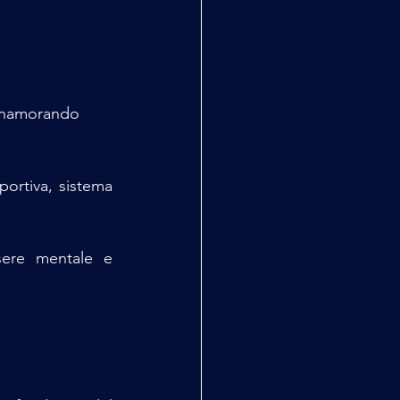
innamorando 
ortiva, sistema 
sere mentale e 