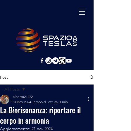
Post
All Posts
alberto21472
All Posts
11 nov 2024
Tempo di lettura: 1 min
La Biorisonanza: riportare il
Benessere
corpo in armonia
Conferenze
Aggiornamento:
21 nov 2024