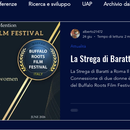
ferenze
Ricerca e sviluppo
UAP
Archivio da
terviste
Mare Mediterraneo
Isole Pontine
A
alberto21472
24 giu
Tempo di lettura: 2 m
Attualità
lità
Spazio - Astronomia
Alieni
Mistero
La Strega di Barat
La Strega di Baratti a Roma Il 
Connessione di due donne è 
del Buffalo Roots Film Festi
il cast riceverà il prestigio
luglio in Campidoglio a Roma
Promoteca La Strega di Barat
d'Onore al Buffalo Roots Fil
riconoscimento illumina il pe
film La Strega di Baratti-con