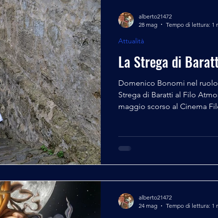
alberto21472
28 mag
Tempo di lettura: 1 
Attualità
La Strega di Baratti
Domenico Bonomi nel ruolo 
Strega di Baratti al Filo Atm
maggio scorso al Cinema Fil
del film “La Strega di Baratt
donne”, lungometraggio in
Spazio Tesla con la regia d
pluripremiato regista cremas
Groppi e Ornella Righi e dag
Boccasasso, Mario Carotti e M
alberto21472
24 mag
Tempo di lettura: 1 