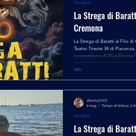
Attualità
La Strega di Baratti
Cremona
La Strega di Baratti al Filo 
Teatro Trieste 34 di Piacenza,
connessione di Due Donne" 
Cremona, l'appuntamento è p
maggio alle ore 21 con ingres
crew al completo presente a
proiezione che vede tra i pro
cremonesi Lole Boccasso, Mar
ed il cremasco Domenico Bo
alberto21472
6 mag
Tempo di lettura: 2 m
Attualità
La Strega di Baratt