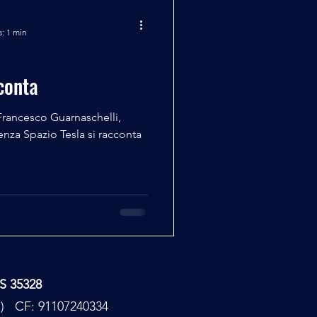
a: 1 min
cconta
Francesco Guarnaschelli,
enza Spazio Tesla si racconta
TS 35328
PC) CF: 91107240334