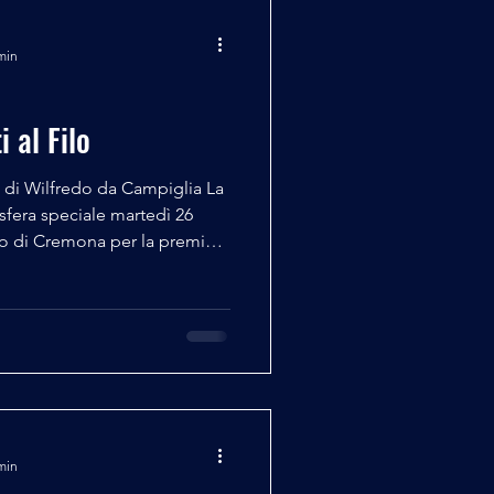
min
 al Filo
di Wilfredo da Campiglia La
osfera speciale martedì 26
o di Cremona per la premiere
i- Connessione di due
dipendente prodotto da
i Gianpaolo Saccomano,
co, ed interpretato da Laura
li attori cremonesi Lole
atteo Filippini. Di fronte
min