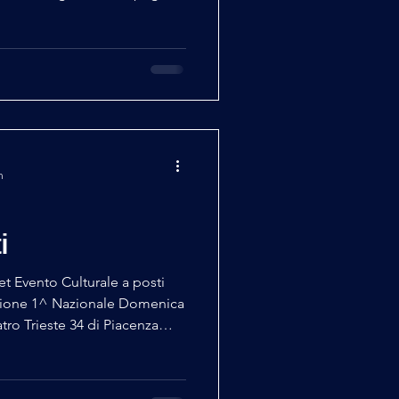
zioni che hanno collaborato in
one 🙏 Grazie di cuore
n
i
et Evento Culturale a posti
tazione 1^ Nazionale Domenica
Cremona info line: 3357017114