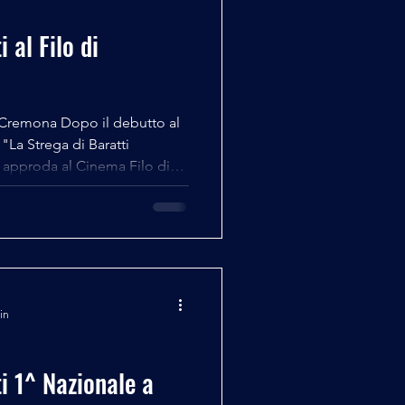
 al Filo di
di Cremona Dopo il debutto al
 "La Strega di Baratti
approda al Cinema Filo di
er la sera di Martedì 26
so ad offerta libera Cast e
nche per la seconda
tagonisti anche gli attori
io Carotti, Matteo Filippini
nomi Raggiungi il Cin
in
i 1^ Nazionale a