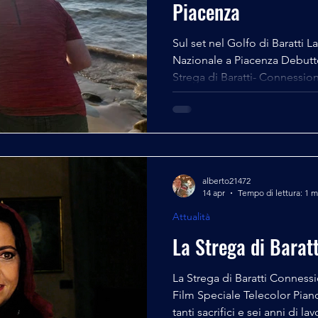
Piacenza
Sul set nel Golfo di Baratti L
Nazionale a Piacenza Debutto
Strega di Baratti- Connessio
premiere del film "La Strega
due donne", tenutasi a Piac
scorso, non c’era un solo po
non c’era una persona in sala 
magia del film. Il quinto lu
cremasco e piacentino d’ad
alberto21472
14 apr
Tempo di lettura: 1 m
Attualità
La Strega di Baratt
La Strega di Baratti Connes
Film Speciale Telecolor Pian
tanti sacrifici e sei anni di l