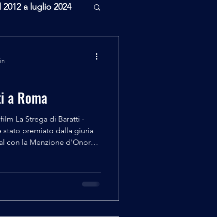
l 2012 a luglio 2024
rcheologia
in
Scienza
ti a Roma
film La Strega di Baratti -
stato premiato dalla giuria
val con la Menzione d'Onore,
so riconoscimento Sabato 4
 nell'Antica Sala della
ti trionfa a Roma: Menzione
m Festival Un importante
rcorso già dai suoi inizi del
ness