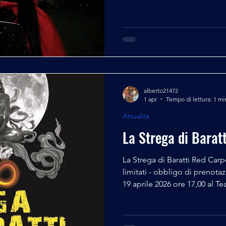
di quasi 150 persone e Istitu
totale gratuità e tanta passi
alberto21472
1 apr
Tempo di lettura: 1 mi
Attualità
La Strega di Baratt
La Strega di Baratti Red Carp
limitati - obbligo di preno
19 aprile 2026 ore 17,00 al Teatro Trieste 34 di Piacenza
Replica Martedì 26 maggio 2026 ore 21,00 Cinema Filo -
Piazzetta Filodrammatici, 4 
- 3474875534 - 3348985081