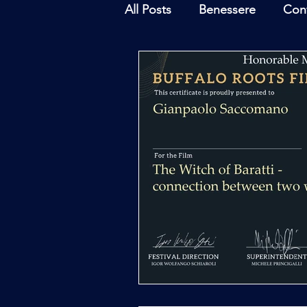
All Posts
Benessere
Con
Ambiente
Inchieste - In
Archeoastronomia
Attua