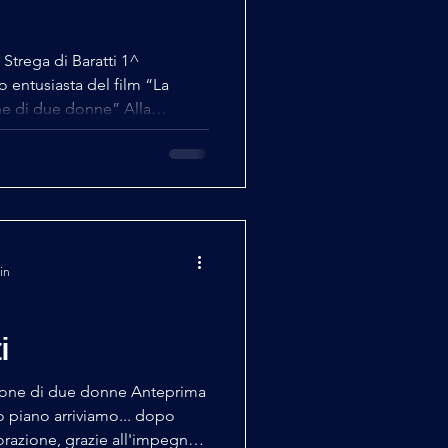
a Strega di Baratti 1^
 entusiasta del film “La
ne di due donne” Alla
 di Baratti- Connessione di
enza domenica 19 aprile
sto libero, ma soprattutto
che non sia stata rapita dalla
ngometraggio del regista
ozione Gianpaolo Sacco
in
i
sione di due donne Anteprima
o piano arriviamo... dopo
avorazione, grazie all'impegno