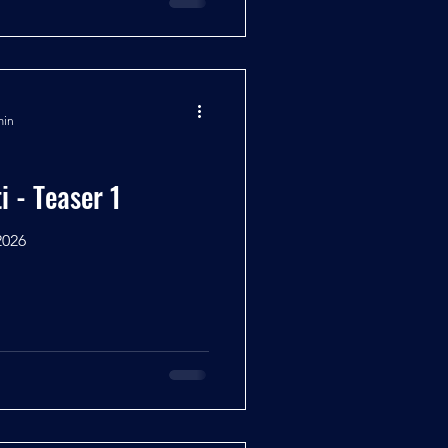
min
i - Teaser 1
2026