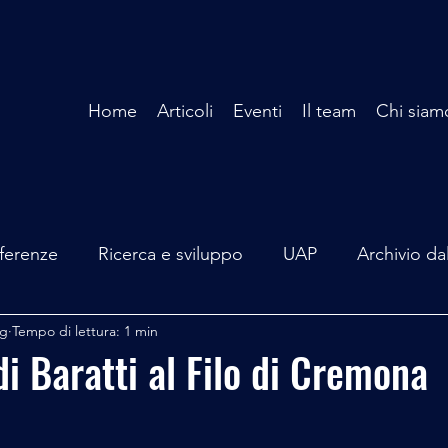
Home
Articoli
Eventi
Il team
Chi siam
ferenze
Ricerca e sviluppo
UAP
Archivio da
ag
Tempo di lettura: 1 min
terviste
Mare Mediterraneo
Isole Pontine
A
di Baratti al Filo di Cremona
lità
Spazio - Astronomia
Alieni
Mistero