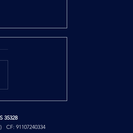
rega di Baratti a Bobbio
TS 35328
PC) CF: 91107240334