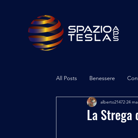
All Posts
Benessere
Con
alberto21472
24 m
Ambiente
Inchieste - In
La Strega 
Archeoastronomia
Attua