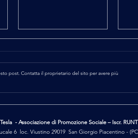
 post. Contatta il proprietario del sito per avere più
La Strega di Baratti a Bobbio
La St
Tesla - Associazione di Promozione Sociale – Iscr. RUN
cale 6 loc. Viustino 29019 San Giorgio Piacentino - (