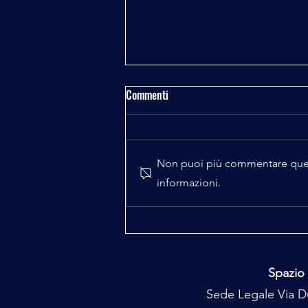
Commenti
Non puoi più commentare questo
informazioni.
Majorana e Pelizza il Codice
Perduto 7^ puntata
Spazio 
Sede Legale Via Du