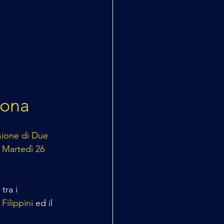
mona
sione di Due 
 
Martedì 26 
ra i 
Filippini
 ed il 