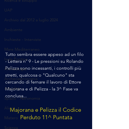
Ricerca e sviluppo
UAP
Archivio dal 2012 a luglio 2024
Ambiente
Inchieste - Interviste
Mare Mediterraneo
Tutto sembra essere appeso ad un filo 
Isole Pontine
- Lettera n° 9 - Le pressioni su Rolando 
Pelizza sono incessanti, i controlli più 
Archeologia
stretti, qualcosa o "Qualcuno" sta 
Archeoastronomia
cercando di fernare il lavoro di Ettore 
Attualità
Majorana e di Pelizza - la 3^ Fase va 
conclusa...
Spazio - Astronomia
Alieni
Majorana e Pelizza il Codice 
Perduto 11^ Puntata
Mistero
Scienza