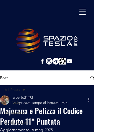
Post
All Posts
alberto21472
All Posts
21 apr 2025
Tempo di lettura: 1 min
Majorana e Pelizza il Codice
Benessere
Perduto 11^ Puntata
Conferenze
Aggiornamento:
6 mag 2025