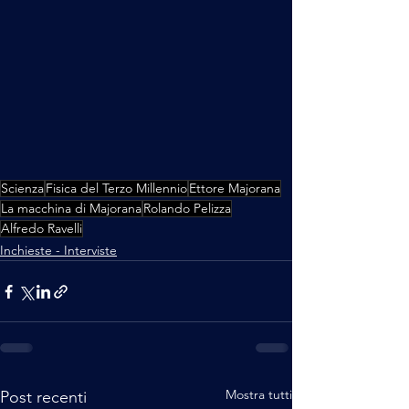
Scienza
Fisica del Terzo Millennio
Ettore Majorana
La macchina di Majorana
Rolando Pelizza
Alfredo Ravelli
Inchieste - Interviste
Mostra tutti
Post recenti