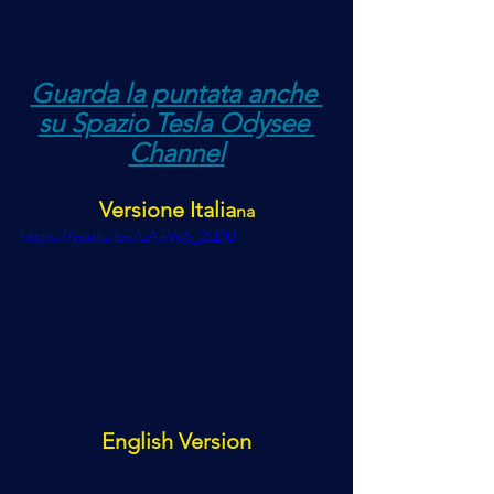
Guarda la puntata anche 
su Spazio Tesla Odysee 
Channel
Versione Italia
na
https://youtu.be/uAeVo5_2LDU
English Version