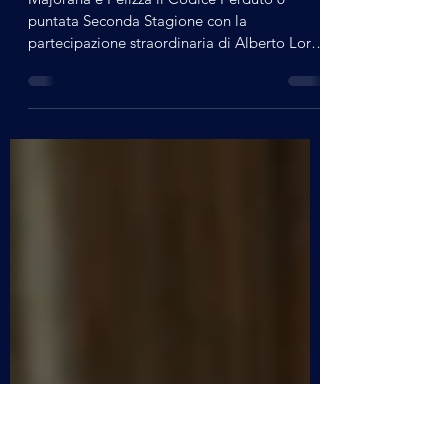
Majorana e Pelizza il Codice
Perduto 6^ puntata
Majorana e Pelizza il Codice Perduto 6^
puntata Seconda Stagione con la
partecipazione straordinaria di Alberto Lori
E' il 1977, sono trascorsi quasi vent'anni da
quando Ettore Majorana il fisico scomparso
misteriosamente nel 1938 ha ripreso in
segreto i contatti con il suo allievo Rolando
Pelizza affidandogli il compito di costruire
una macchina basata sulle suo nuove
scoperte nel campo della fisica. Dopo anni di
studi, prove e continui perfezionamenti...
Clicca QUI e guarda