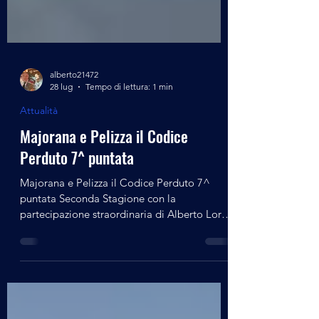
alberto21472
28 lug
Tempo di lettura: 1 min
Attualità
Majorana e Pelizza il Codice
Perduto 7^ puntata
Majorana e Pelizza il Codice Perduto 7^
puntata Seconda Stagione con la
partecipazione straordinaria di Alberto Lori
Siamo alla fine degli anni '70, dopo quasi
vent'anni di studi di esperimenti e di prove
condotte lontano dai riflettori Ettore
Majorana ed il suo allievo Rolando Pelizza