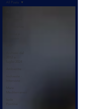
All Posts
All Posts
Benessere
Conferenze
Ricerca e
sviluppo
UAP
Archivio dal
2012 a
luglio 2024
Ambiente
Inchieste -
Interviste
Mare
Mediterraneo
Isole
Pontine