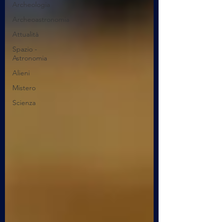
Archeologia
Archeoastronomia
Attualità
Spazio -
Astronomia
Alieni
Mistero
Scienza