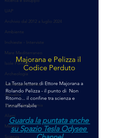
Ricerca e sviluppo
UAP
Archivio dal 2012 a luglio 2024
Ambiente
Inchieste - Interviste
Mare Mediterraneo
Majorana e Pelizza il 
Isole Pontine
Codice Perduto
Archeologia
La Terza lettera di Ettore Majorana a 
Archeoastronomia
Rolando Pelizza - il punto di  Non 
Attualità
Ritorno... il confine tra scienza e 
Spazio - Astronomia
l'innafferrabile
Alieni
Guarda la puntata anche 
Mistero
su Spazio Tesla Odysee 
Channel
Scienza