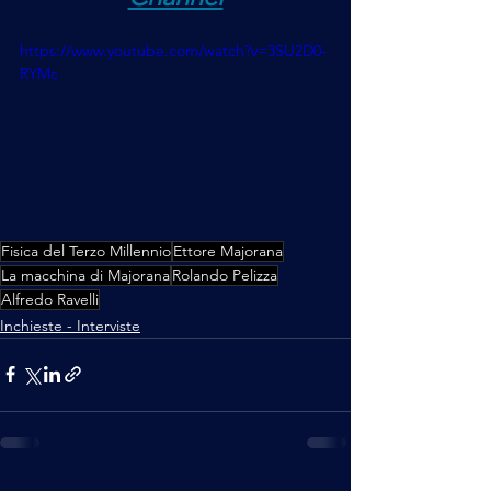
https://www.youtube.com/watch?v=3SU2D0-
RYMc
Fisica del Terzo Millennio
Ettore Majorana
La macchina di Majorana
Rolando Pelizza
Alfredo Ravelli
Inchieste - Interviste