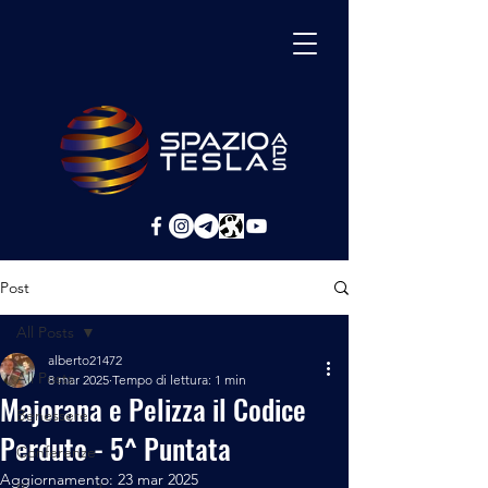
Post
All Posts
alberto21472
All Posts
8 mar 2025
Tempo di lettura: 1 min
Majorana e Pelizza il Codice
Benessere
Perduto - 5^ Puntata
Conferenze
Aggiornamento:
23 mar 2025