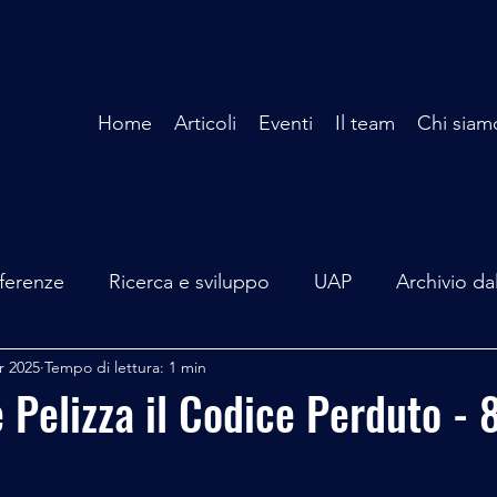
Home
Articoli
Eventi
Il team
Chi siam
ferenze
Ricerca e sviluppo
UAP
Archivio da
r 2025
Tempo di lettura: 1 min
terviste
Mare Mediterraneo
Isole Pontine
A
 Pelizza il Codice Perduto - 
lità
Spazio - Astronomia
Alieni
Mistero