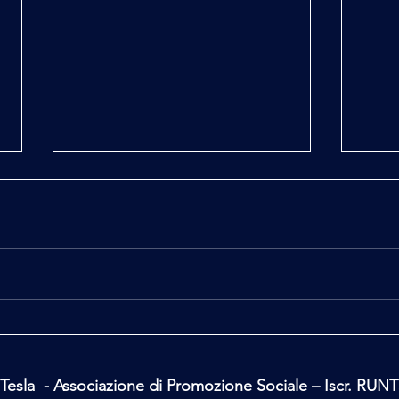
Ufo C
Il mio secondo tempo
Tesla - Associazione di Promozione Sociale – Iscr. RUN