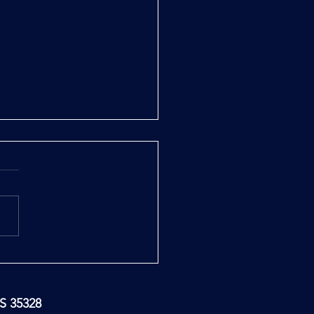
ase Report
TS 35328