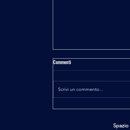
Commenti
Scrivi un commento...
Majorana e Pelizza il Codice
Perduto 4^ e 5^ puntata
Spazio 