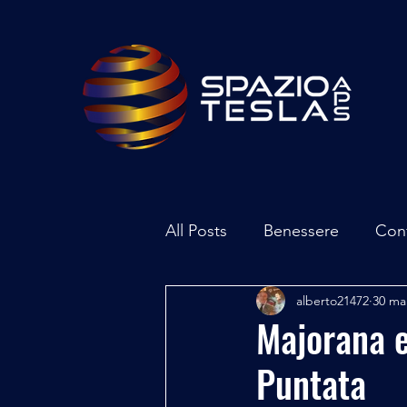
All Posts
Benessere
Con
alberto21472
30 ma
Ambiente
Inchieste - In
Majorana e
Puntata
Archeoastronomia
Attua