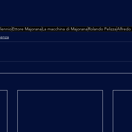
llennio
Ettore Majorana
La macchina di Majorana
Rolando Pelizza
Alfredo 
ienza